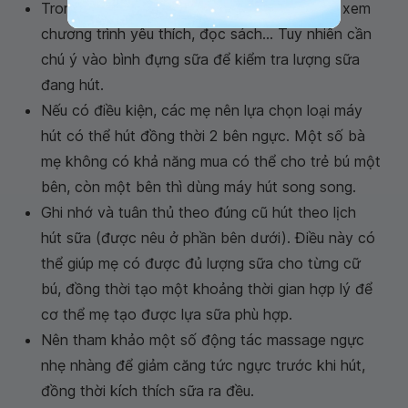
Trong khi hút sữa, chị em có thể nghe nhạc, xem
chương trình yêu thích, đọc sách... Tuy nhiên cần
chú ý vào bình đựng sữa để kiểm tra lượng sữa
đang hút.
Nếu có điều kiện, các mẹ nên lựa chọn loại máy
hút có thể hút đồng thời 2 bên ngực. Một số bà
mẹ không có khả năng mua có thể cho trẻ bú một
bên, còn một bên thì dùng máy hút song song.
Ghi nhớ và tuân thủ theo đúng cũ hút theo lịch
hút sữa (được nêu ở phần bên dưới). Điều này có
thể giúp mẹ có được đủ lượng sữa cho từng cữ
bú, đồng thời tạo một khoảng thời gian hợp lý để
cơ thể mẹ tạo được lựa sữa phù hợp.
Nên tham khảo một số động tác massage ngực
nhẹ nhàng để giảm căng tức ngực trước khi hút,
đồng thời kích thích sữa ra đều.