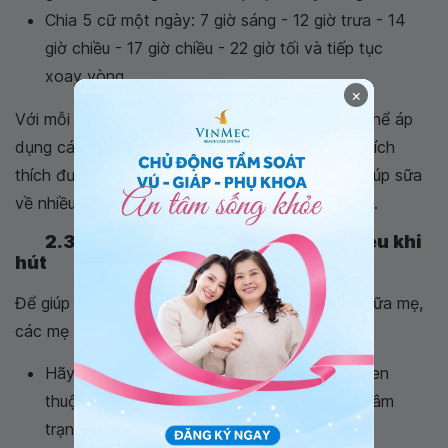
Chia 5 cữ một ngày: 7 giờ sáng - 12 giờ trưa - 14
giờ chiều - 17 giờ chiều - 22 giờ tối và tiếp tục
xoay vòng.
×
Với mỗi thời điểm phát triển của bé, các mẹ có thể áp
dụng các lịch hút sữa khác nhau, điều này giúp kích
thích được ngực mẹ sản xuất thêm sữa, từ đó giúp sữa
về nhiều để đáp ứng nhu cầu dinh dưỡng của trẻ.
2.3. Yếu tố thúc đẩy sữa xuống nhiều khi
hút
Để giúp tăng cường phản xạ xuống sữa khi hút sữa mẹ,
các mẹ có thể tham khảo một số tip nhỏ sau:
Hãy lựa chọn địa điểm hút sữa thoải mái, quen
thuộc, kín đáo và quan trọng là phải duy trì tâm
trạng dễ chịu khi hút.