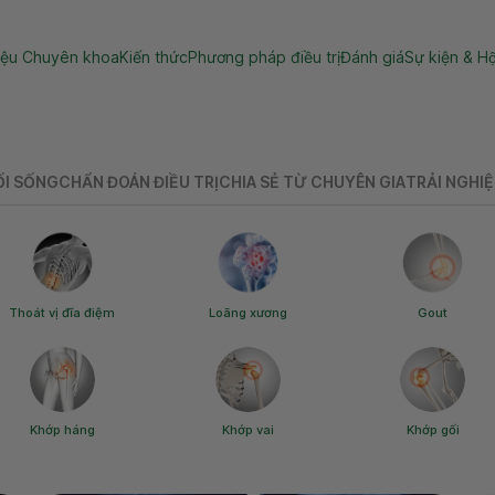
hách hàng
Phát triển bền vững
Về Vinmec
Chuyên tra
hiệu Chuyên khoa
Kiến thức
Phương pháp điều trị
Đánh giá
Sự kiện & Hộ
ỐI SỐNG
CHẨN ĐOÁN ĐIỀU TRỊ
CHIA SẺ TỪ CHUYÊN GIA
TRẢI NGHI
Thoát vị đĩa điệm
Loãng xương
Gout
Khớp háng
Khớp vai
Khớp gối