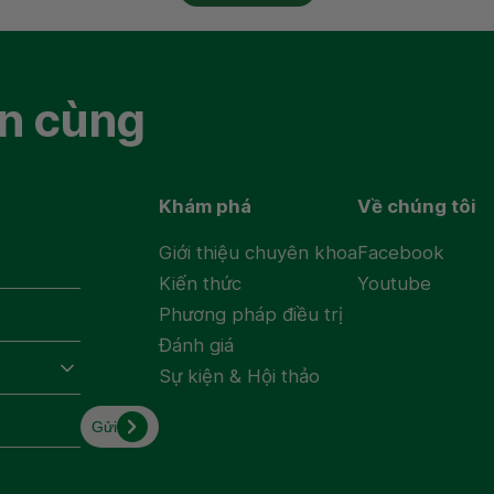
Tải App MyVinmec
Vinmec shop
Theo dõi ch
ấn cùng
Đối tác liên
Khám phá
Về chúng tôi
Giới thiệu chuyên khoa
Facebook
Kiến thức
Youtube
Phương pháp điều trị
Đánh giá
viện Đa khoa Quốc tế Vinmec
Chính sách bảo vệ dữ li
Sự kiện & Hội thảo
Gửi