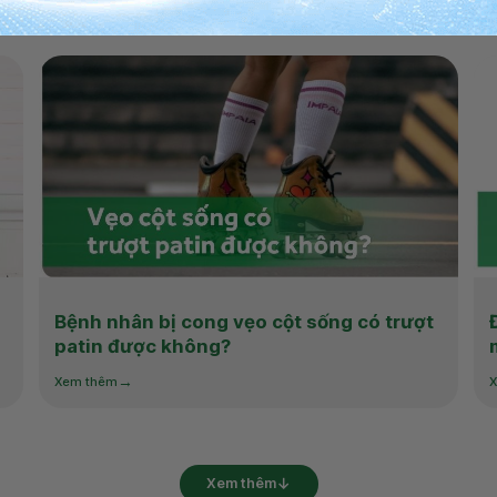
Bệnh nhân bị cong vẹo cột sống có trượt
patin được không?
Xem thêm
X
Xem thêm