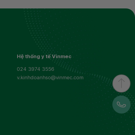
úng tôi
 kết
Hệ thống y tế Vinmec
024 3974 3556
v.kinhdoanhso@vinmec.com
ệu cá nhân của Vinmec
GR Privacy
GR Terms