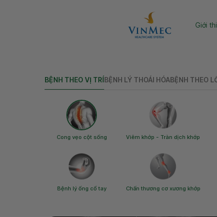
Chuyên khoa
Hướng dẫn k
Giới t
BỆNH THEO VỊ TRÍ
BỆNH LÝ THOÁI HÓA
BỆNH THEO L
Cong vẹo cột sống
Viêm khớp - Tràn dịch khớp
Bệnh lý ống cổ tay
Chấn thương cơ xương khớp