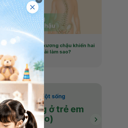
Vẹo cột sống dính xương chậu khiến hai
chân không đều phải làm sao?
em thêm
ương khớp - Cột sống
 cột sống ở trẻ em
(Nâng cao)