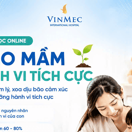
Cong vẹo cột sống bẩm sinh có nên phẫu
thuật không?
Xem thêm
X
Cơ x
Gói vẹo