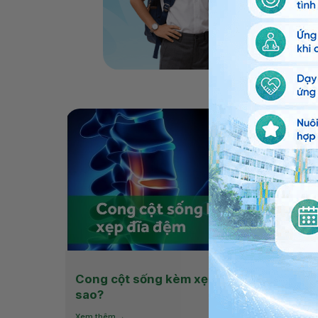
Cong cột sống kèm xẹp đĩa đệm phải là
sao?
Xem thêm