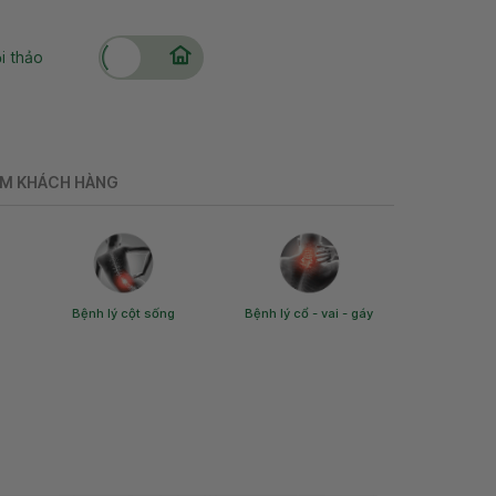
ng sức khoẻ
Online.Vinmec
i thảo
ỆM KHÁCH HÀNG
Bệnh lý cột sống
Bệnh lý cổ - vai - gáy