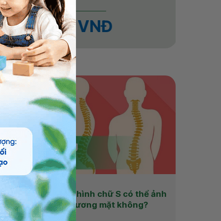
Chỉ từ
800.000 VNĐ
Cong vẹo cột sống hình chữ S có thể ảnh
hưởng lên khung xương mặt không?
em thêm