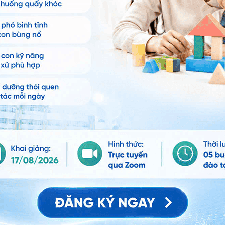
4.
m
Điều trị vẹo cột sống ở bé gái 15 tuổi như
thế nào?
Xem thêm
X