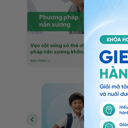
Vẹo cột sống có thể chỉnh bằng phương
pháp nắn xương không?
Xem thêm
ơ