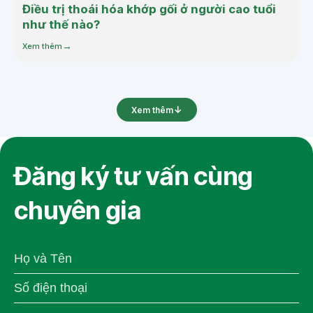
Điều trị thoái hóa khớp gối ở người cao tuổi
như thế nào?
Xem thêm
Xem thêm
Hệ thống Vinmec
Dịch vụ
Đăng ký tư vấn cùng
Tầm nhìn sứ mệnh
Chuyên khoa
chuyên gia
Hệ thống cơ sở y tế
Gói dịch vụ
Tìm bác sĩ
Bảo hiểm
Làm việc tại Vinmec
Đặt lịch hẹn
Tải App MyVinmec
Vinmec shop