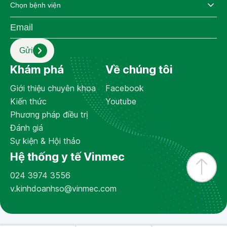
Gửi
Theo dõi chúng tôi
Khám phá
Về chúng tôi
Giới thiệu chuyên khoa
Facebook
Kiến thức
Youtube
Đối tác liên kết
Phương pháp điều trị
Đánh giá
Sự kiện & Hội thảo
Hệ thống y tế Vinmec
024 3974 3556
Chính sách bảo vệ dữ liệu cá nhân của
v.kinhdoanhso@vinmec.com
Vinmec
Bản quyền © 2026 thuộc về Công ty
Cổ phần Bệnh viện Đa khoa Quốc tế
GR Privacy
GR Terms
Vinmec