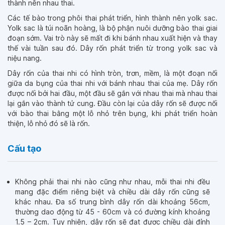
thành nên nhau thai.
Các tế bào trong phôi thai phát triển, hình thành nên yolk sac.
Yolk sac là túi noãn hoàng, là bộ phận nuôi dưỡng bào thai giai
đoạn sớm. Vai trò này sẽ mất đi khi bánh nhau xuất hiện và thay
thế vài tuần sau đó. Dây rốn phát triển từ trong yolk sac và
niệu nang.
Dây rốn của thai nhi có hình tròn, trơn, mềm, là một đoạn nối
giữa da bụng của thai nhi với bánh nhau thai của mẹ. Dây rốn
được nối bởi hai đầu, một đầu sẽ gắn với nhau thai mà nhau thai
lại gắn vào thành tử cung. Đầu còn lại của dây rốn sẽ được nối
với bào thai bằng một lỗ nhỏ trên bụng, khi phát triển hoàn
thiện, lỗ nhỏ đó sẽ là rốn.
Cấu tạo
Không phải thai nhi nào cũng như nhau, mỗi thai nhi đều
mang đặc điểm riêng biệt và chiều dài dây rốn cũng sẽ
khác nhau. Đa số trung bình dây rốn dài khoảng 56cm,
thường dao động từ 45 - 60cm và có đường kính khoảng
1.5 – 2cm. Tuy nhiên, dây rốn sẽ đạt được chiều dài đỉnh