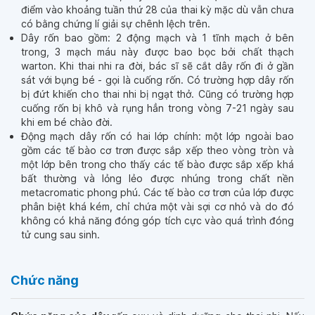
điểm vào khoảng tuần thứ 28 của thai kỳ mặc dù vẫn chưa
có bằng chứng lí giải sự chênh lệch trên.
Dây rốn bao gồm: 2 động mạch và 1 tĩnh mạch ở bên
trong, 3 mạch máu này được bao bọc bởi chất thạch
warton. Khi thai nhi ra đời, bác sĩ sẽ cắt dây rốn đi ở gần
sát với bụng bé - gọi là cuống rốn. Có trường hợp dây rốn
bị đứt khiến cho thai nhi bị ngạt thở. Cũng có trường hợp
cuống rốn bị khô và rụng hẳn trong vòng 7-21 ngày sau
khi em bé chào đời.
Động mạch dây rốn có hai lớp chính: một lớp ngoài bao
gồm các tế bào cơ trơn được sắp xếp theo vòng tròn và
một lớp bên trong cho thấy các tế bào được sắp xếp khá
bất thường và lỏng lẻo được nhúng trong chất nền
metacromatic phong phú. Các tế bào cơ trơn của lớp được
phân biệt khá kém, chỉ chứa một vài sợi cơ nhỏ và do đó
không có khả năng đóng góp tích cực vào quá trình đóng
tử cung sau sinh.
Chức năng