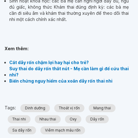
Sinh hoạt khoa học: các bà mẹ cần nghỉ ngơi đầy đủ, ngủ
đủ giấc, không thức Khám thai đúng định kỳ: các bà mẹ
cần đi siêu âm và khám thai thường xuyên để theo dõi thai
nhi một cách chính xác nhất.
Xem thêm:
Cắt dây rốn chậm lợi hay hại cho trẻ?
Suy thai do dây rốn thắt nút - Mẹ cần làm gì để cứu thai
nhi?
Biến chứng nguy hiểm của xoắn dây rốn thai nhi
Tags:
Dinh dưỡng
Thoát vị rốn
Mang thai
Thai nhi
Nhau thai
Oxy
Dây rốn
Sa dây rốn
Viêm mạch máu rốn