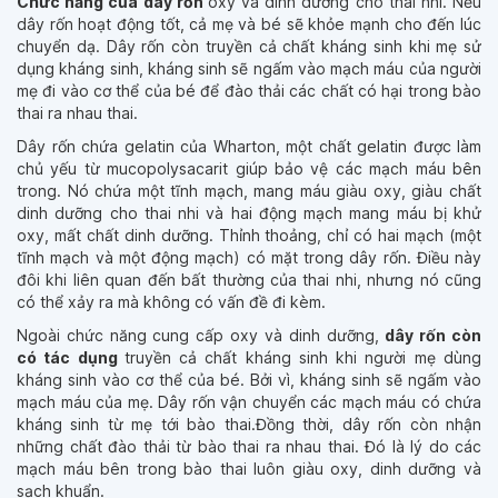
Chức năng của dây rốn
oxy và dinh dưỡng cho thai nhi. Nếu
dây rốn hoạt động tốt, cả mẹ và bé sẽ khỏe mạnh cho đến lúc
chuyển dạ. Dây rốn còn truyền cả chất kháng sinh khi mẹ sử
dụng kháng sinh, kháng sinh sẽ ngấm vào mạch máu của người
mẹ đi vào cơ thể của bé để đào thải các chất có hại trong bào
thai ra nhau thai.
Dây rốn chứa gelatin của Wharton, một chất gelatin được làm
chủ yếu từ mucopolysacarit giúp bảo vệ các mạch máu bên
trong. Nó chứa một tĩnh mạch, mang máu giàu oxy, giàu chất
dinh dưỡng cho thai nhi và hai động mạch mang máu bị khử
oxy, mất chất dinh dưỡng. Thỉnh thoảng, chỉ có hai mạch (một
tĩnh mạch và một động mạch) có mặt trong dây rốn. Điều này
đôi khi liên quan đến bất thường của thai nhi, nhưng nó cũng
có thể xảy ra mà không có vấn đề đi kèm.
Ngoài chức năng cung cấp oxy và dinh dưỡng,
dây rốn còn
có tác dụng
truyền cả chất kháng sinh khi người mẹ dùng
kháng sinh vào cơ thể của bé. Bởi vì, kháng sinh sẽ ngấm vào
mạch máu của mẹ. Dây rốn vận chuyển các mạch máu có chứa
kháng sinh từ mẹ tới bào thai.Đồng thời, dây rốn còn nhận
những chất đào thải từ bào thai ra nhau thai. Đó là lý do các
mạch máu bên trong bào thai luôn giàu oxy, dinh dưỡng và
sạch khuẩn.