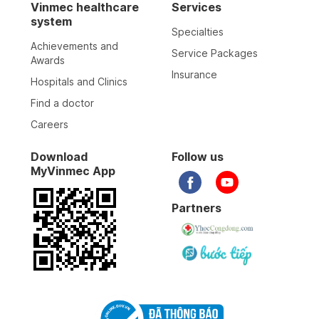
Vinmec healthcare
Services
system
Specialties
15-01-2026
Achievements and
Service Packages
Awards
Insurance
Hospitals and Clinics
03-01-2026
Find a doctor
Careers
31-12-2025
Download
Follow us
MyVinmec App
19-12-2025
Partners
19-12-2025
30-11-2025
29-11-2025