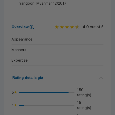
Yangoon, Myanmar 12/2017
Overview
ⓘ
4.9
out of 5
Appearance
Manners
Expertise
Rating details giá
150
5
rating(s)
15
4
>
rating(s)