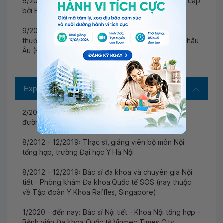
6/2018: Chứng chỉ hành nghề Lâm sàng tốt (GCP) cấp
bởi Bộ Y Tế Việt Nam
9/2019: Chứng nhận tham dự Hội nghị Khoa học
thường niên của Hội Nghiên cứu Đái tháo đường châu
Âu (EASD) tổ chức tại Barcelona, Tây Ban Nha
Experience
2/2009 - 12/2019: Bác sĩ khoa Nội tiết - Đái tháo
đường, Bệnh viện Bạch Mai
8/2012 - 12/2019: Thạc sĩ, giảng viên bộ môn Nội
tổng hợp, trường Đại học Y Hà Nội
8/2012 - 12/2019: Bác sĩ đa khoa và chuyên gia Nội
tiết - Phòng khám Đa khoa Quốc tế SOS (nay thuộc
về Tập đoàn Y Khoa Raffles, Singapore)
1/2020 - đến nay: Bác sĩ Nội tiết - Khoa Nội tổng hợp -
Bệnh viện Đa khoa Quốc tế Vinmec Times City