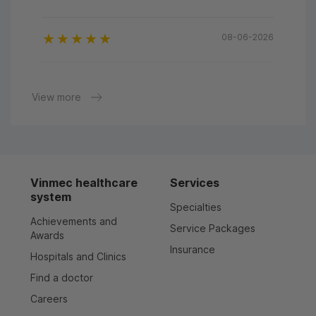
08-06-2026
21-06-2026
View more
27-05-2026
25-05-2026
Vinmec healthcare
Services
system
Specialties
19-05-2026
Achievements and
Service Packages
Awards
Insurance
Hospitals and Clinics
06-05-2026
Find a doctor
Careers
05-05-2026