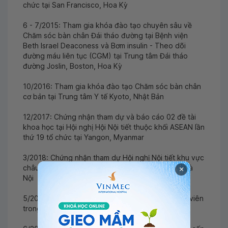
chức tại San Francisco, Hoa Kỳ
6 - 7/2015: Tham gia khóa đào tạo chuyên sâu về
Chăm sóc bàn chân Đái tháo đường tại Bệnh viện
Beth Israel Deaconess và Bơm insulin - Theo dõi
đường máu liên tục (CGM) tại Trung tâm Đái tháo
đường Joslin, Boston, Hoa Kỳ
10/2016: Tham gia khóa đào tạo Chăm sóc bàn chân
cơ bản tại Trung tâm Y tế Kyoto, Nhật Bản
12/2017: Chứng nhận tham dự và báo cáo 02 đề tài
khoa học tại Hội nghị Hội Nội tiết thuộc khối ASEAN lần
thứ 19 tổ chức tại Yangon, Myanmar
3/2018: Chứng nhận tham dự Hội nghị Nội tiết khu vực
châu Á - Thái Bình Dương lần thứ 29 tổ chức tại Hà
×
Nội
5/2018: Chứng chỉ Nghiệp vụ sư phạm cho giảng viên
trong cơ sở giáo dục đại học