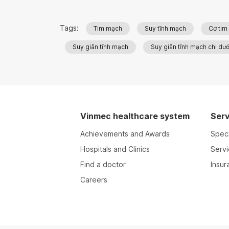
Tags:
Tim mạch
Suy tĩnh mạch
Cơ tim
Suy giãn tĩnh mạch
Suy giãn tĩnh mạch chi dướ
Vinmec healthcare system
Serv
Achievements and Awards
Speci
Hospitals and Clinics
Serv
Find a doctor
Insur
Careers