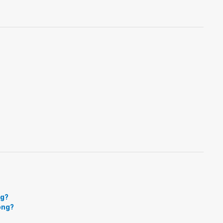
ng?
ông?