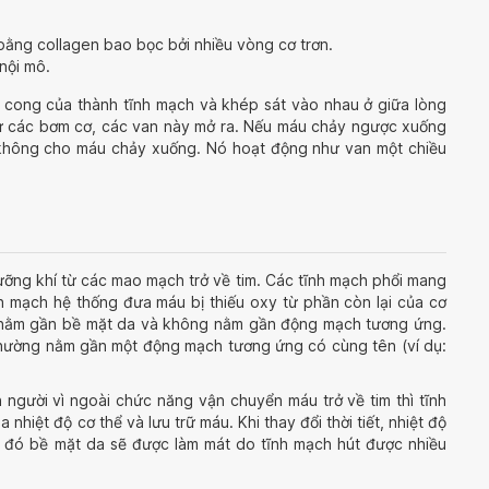
bằng collagen bao bọc bởi nhiều vòng cơ trơn.
nội mô.
cong của thành tĩnh mạch và khép sát vào nhau ở giữa lòng
từ các bơm cơ, các van này mở ra. Nếu máu chảy ngược xuống
, không cho máu chảy xuống. Nó hoạt động như van một chiều
ỡng khí từ các mao mạch trở về tim. Các tĩnh mạch phổi mang
nh mạch hệ thống đưa máu bị thiếu oxy từ phần còn lại của cơ
g nằm gần bề mặt da và không nằm gần động mạch tương ứng.
hường nằm gần một động mạch tương ứng có cùng tên (ví dụ:
 người vì ngoài chức năng vận chuyển máu trở về tim thì tĩnh
hiệt độ cơ thể và lưu trữ máu. Khi thay đổi thời tiết, nhiệt độ
hi đó bề mặt da sẽ được làm mát do tĩnh mạch hút được nhiều