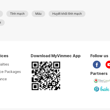
Tĩnh mạch
Máu
Huyết khối tĩnh mạch
i
ices
Download MyVinmec App
Follow us
alties
ice Packages
Partners
ance