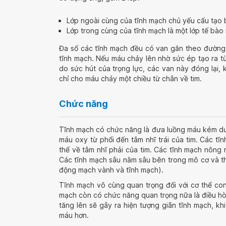
Lớp ngoài cùng của tĩnh mạch chủ yếu cấu tạo 
Lớp trong cùng của tĩnh mạch là một lớp tế bào 
Đa số các tĩnh mạch đều có van gắn theo đường 
tĩnh mạch. Nếu máu chảy lên nhờ sức ép tạo ra 
do sức hút của trọng lực, các van này đóng lại
chỉ cho máu chảy một chiều từ chân về tim.
Chức năng
Tĩnh mạch có chức năng là đưa luồng máu kém dư
máu oxy từ phổi đến tâm nhĩ trái của tim. Các tĩ
thể về tâm nhĩ phải của tim. Các tĩnh mạch nôn
Các tĩnh mạch sâu nằm sâu bên trong mô cơ và t
động mạch vành và tĩnh mạch).
Tĩnh mạch vô cùng quan trọng đối với cơ thể con
mạch còn có chức năng quan trọng nữa là điều hòa n
tăng lên sẽ gây ra hiện tượng giãn tĩnh mạch, k
máu hơn.