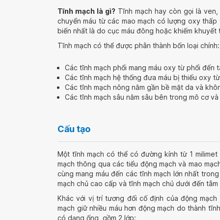
Tĩnh mạch là gì?
Tĩnh mạch hay còn gọi là ven, 
chuyển máu từ các mao mạch có lượng oxy thấp tr
biến nhất là do cục máu đông hoặc khiếm khuyết 
Tĩnh mạch có thể được phân thành bốn loại chính: 
Các tĩnh mạch phổi mang máu oxy từ phổi đến tâm
Các tĩnh mạch hệ thống đưa máu bị thiếu oxy từ 
Các tĩnh mạch nông nằm gần bề mặt da và khô
Các tĩnh mạch sâu nằm sâu bên trong mô cơ v
Cấu tạo
Một tĩnh mạch có thể có đường kính từ 1 milime
mạch thông qua các tiểu động mạch và mao mạch.
cùng mang máu đến các tĩnh mạch lớn nhất trong 
mạch chủ cao cấp và tĩnh mạch chủ dưới đến tâm n
Khác với vị trí tương đối cố định của động mạch 
mạch giữ nhiều máu hơn động mạch do thành tĩn
có dạng ống, gồm 2 lớp: