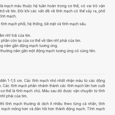
là mạch máu thuộc hệ tuần hoàn trong cơ thể, có vai trò vận
ở về tim. Đôi khi các vấn đề về tĩnh mạch có thể xảy ra, phổ
tĩnh mạch.
tĩnh mạch phổi, hệ thống, bề mặt và tĩnh mạch sâu.
 nhĩ trái của tim.
phần còn lại của cơ thể về tâm nhĩ phải của tim.
ng nằm gần động mạch tương ứng.
à thường nằm gần một động mạch tương ứng có cùng tên.
t đến 1-1,5 cm. Các tĩnh mạch nhỏ nhất nhận máu từ các động
 Các tĩnh mạch phân nhánh thành các tĩnh mạch lớn hơn cuối
cơ thể là tĩnh mạch chủ. Máu sau đó được vận chuyển từ tĩnh
hĩ phải của tim.
thì tĩnh mạch thường di dịch ít nhiều theo từng cá nhân, tĩnh
h mạch mỏng hơn và đàn hồi hơn thành động mạch. Tĩnh mạch