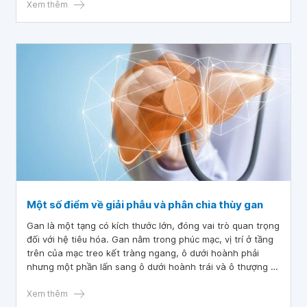
suy giãn tĩnh mạch chân?
Xem thêm
Một số điểm về giải phẫu và phân chia thùy gan
Gan là một tạng có kích thước lớn, đóng vai trò quan trọng
đối với hệ tiêu hóa. Gan nằm trong phúc mạc, vị trí ở tầng
trên của mạc treo kết tràng ngang, ô dưới hoành phải
nhưng một phần lấn sang ô dưới hoành trái và ô thượng vị.
Chúng có chức năng khử độc, chuyển hóa glucid, protid,
lipid..
Xem thêm