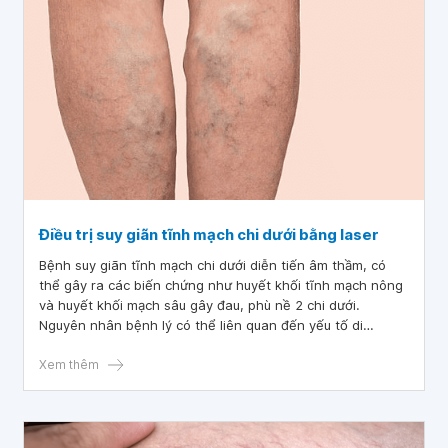
Điều trị suy giãn tĩnh mạch chi dưới bằng laser
Bệnh suy giãn tĩnh mạch chi dưới diễn tiến âm thầm, có
thể gây ra các biến chứng như huyết khối tĩnh mạch nông
và huyết khối mạch sâu gây đau, phù nề 2 chi dưới.
Nguyên nhân bệnh lý có thể liên quan đến yếu tố di
truyền, nghề nghiệp đòi hỏi phải đứng lâu, ngồi nhiều, ít
vận động...
Xem thêm