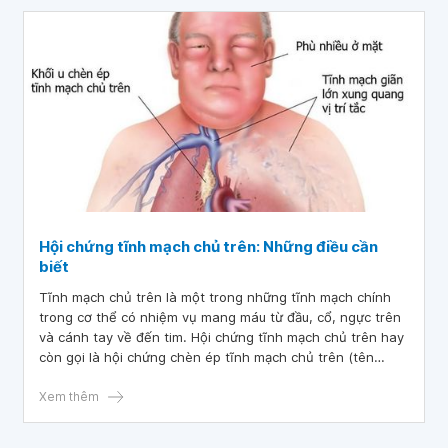
Hội chứng tĩnh mạch chủ trên: Những điều cần
biết
Tĩnh mạch chủ trên là một trong những tĩnh mạch chính
trong cơ thể có nhiệm vụ mang máu từ đầu, cổ, ngực trên
và cánh tay về đến tim. Hội chứng tĩnh mạch chủ trên hay
còn gọi là hội chứng chèn ép tĩnh mạch chủ trên (tên
tiếng Anh là Superior vena cava syndrome) xảy ra khi có
khối u ung thư hoặc cục máu đông làm hạn chế lưu lượng
Xem thêm
máu chảy trong tĩnh mạch này.