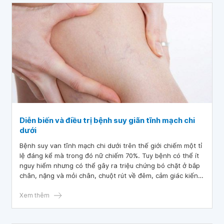
Diễn biến và điều trị bệnh suy giãn tĩnh mạch chi
dưới
Bệnh suy van tĩnh mạch chi dưới trên thế giới chiếm một tỉ
lệ đáng kể mà trong đó nữ chiếm 70%. Tuy bệnh có thể ít
nguy hiểm nhưng có thể gây ra triệu chứng bó chặt ở bắp
chân, nặng và mỏi chân, chuột rút về đêm, cảm giác kiến
bò, lở loét, thậm chí nhiễm trùng vùng mô mềm gần mắt cá
chân.
Xem thêm