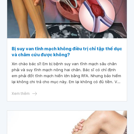
Bị suy van tĩnh mạch không điều trị chỉ tập thể dục
và châm cứu được không?
Xin chào bác sĩ! Em bị bệnh suy van tĩnh mạch sâu chân
phải và suy tĩnh mạch nông hai chân. Bác sĩ có chỉ định
em phải đốt tĩnh mạch hiển lớn bằng RFA. Nhưng bảo hiểm
lại không chi trả cho mục này. Em lại không có đủ tiền. Vậy
nếu em không điều trị, chỉ tập thể dục thường xuyên và
châm cứu được không? Mong bác sĩ tư vấn, em cảm ơn ạ!
Xem thêm