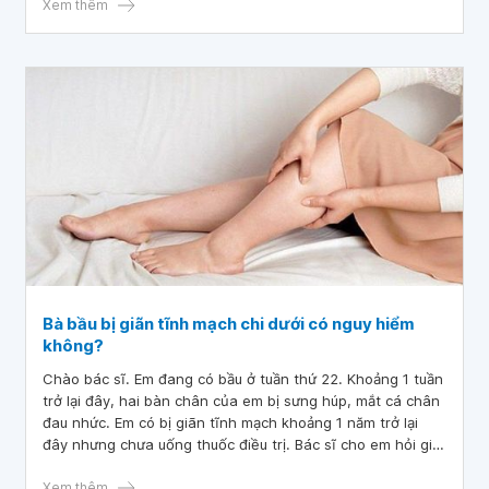
trực tiếp và hoàn toàn vào dòng máu. Đây cũng chính là
Xem thêm
lợi điểm chủ yếu của phương pháp này, tốt hơn so với
nhiều phương pháp truyền dịch và thuốc khác.
Bà bầu bị giãn tĩnh mạch chi dưới có nguy hiểm
không?
Chào bác sĩ. Em đang có bầu ở tuần thứ 22. Khoảng 1 tuần
trở lại đây, hai bàn chân của em bị sưng húp, mắt cá chân
đau nhức. Em có bị giãn tĩnh mạch khoảng 1 năm trở lại
đây nhưng chưa uống thuốc điều trị. Bác sĩ cho em hỏi giờ
có nguy hiểm cho mẹ và bé không ạ? Mong bác sĩ tư vấn
giúp em, em xin cảm ơn.
Xem thêm