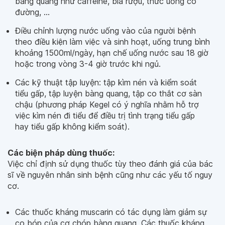
bàng quang như caffeine, bia rượu, thức uống có
đường, ...
Điều chỉnh lượng nước uống vào của người bệnh
theo điều kiện làm việc và sinh hoạt, uống trung bình
khoảng 1500ml/ngày, hạn chế uống nước sau 18 giờ
hoặc trong vòng 3-4 giờ trước khi ngủ.
Các kỹ thuật tập luyện: tập kìm nén và kiểm soát
tiểu gấp, tập luyện bàng quang, tập co thắt cơ sàn
chậu (phương pháp Kegel có ý nghĩa nhằm hỗ trợ
việc kìm nén đi tiểu để điều trị tình trạng tiểu gấp
hay tiểu gấp không kiểm soát).
Các biện pháp dùng thuốc:
Việc chỉ định sử dụng thuốc tùy theo đánh giá của bác
sĩ về nguyên nhân sinh bệnh cũng như các yếu tố nguy
cơ.
Các thuốc kháng muscarin có tác dụng làm giảm sự
co bóp của cơ chóp bàng quang. Các thuốc kháng