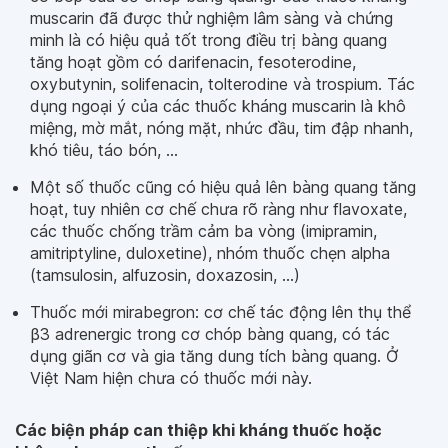
muscarin đã được thử nghiệm lâm sàng và chứng
minh là có hiệu quả tốt trong điều trị bàng quang
tăng hoạt gồm có darifenacin, fesoterodine,
oxybutynin, solifenacin, tolterodine và trospium. Tác
dụng ngoại ý của các thuốc kháng muscarin là khô
miệng, mờ mắt, nóng mặt, nhức đầu, tim đập nhanh,
khó tiêu, táo bón, ...
Một số thuốc cũng có hiệu quả lên bàng quang tăng
hoạt, tuy nhiên cơ chế chưa rõ ràng như flavoxate,
các thuốc chống trầm cảm ba vòng (imipramin,
amitriptyline, duloxetine), nhóm thuốc chẹn alpha
(tamsulosin, alfuzosin, doxazosin, ...)
Thuốc mới mirabegron: cơ chế tác động lên thụ thể
β3 adrenergic trong cơ chóp bàng quang, có tác
dụng giãn cơ và gia tăng dung tích bàng quang. Ở
Việt Nam hiện chưa có thuốc mới này.
Các biện pháp can thiệp khi kháng thuốc hoặc