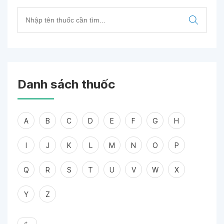
Danh sách thuốc
A
B
C
D
E
F
G
H
I
J
K
L
M
N
O
P
Q
R
S
T
U
V
W
X
Y
Z