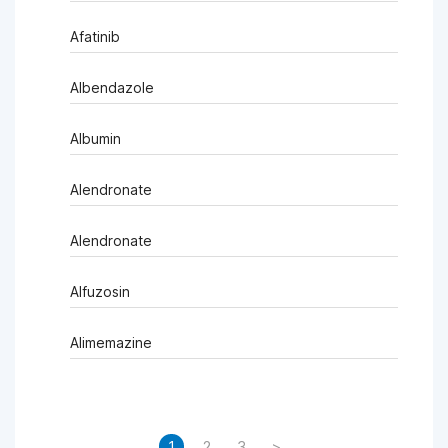
Afatinib
Albendazole
Albumin
Alendronate
Alendronate
Alfuzosin
Alimemazine
1
2
3
>