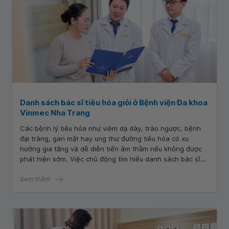
hình tim mạch chuyên sâu, dịch vụ toàn diện và chất lượng
điều trị theo chuẩn quốc tế.
Danh sách bác sĩ tiêu hóa giỏi ở Bệnh viện Đa khoa
Vinmec Nha Trang
Các bệnh lý tiêu hóa như viêm dạ dày, trào ngược, bệnh
đại tràng, gan mật hay ung thư đường tiêu hóa có xu
hướng gia tăng và dễ diễn tiến âm thầm nếu không được
phát hiện sớm. Việc chủ động tìm hiểu danh sách bác sĩ
tiêu hóa giỏi ở Nha Trang giúp người bệnh lựa chọn đúng
chuyên gia, từ đó nâng cao hiệu quả chẩn đoán, điều trị và
Xem thêm
phòng ngừa biến chứng lâu dài.