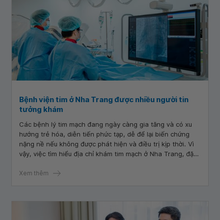
Bệnh viện tim ở Nha Trang được nhiều người tin
tưởng khám
Các bệnh lý tim mạch đang ngày càng gia tăng và có xu
hướng trẻ hóa, diễn tiến phức tạp, dễ để lại biến chứng
nặng nề nếu không được phát hiện và điều trị kịp thời. Vì
vậy, việc tìm hiểu địa chỉ khám tim mạch ở Nha Trang, đặc
biệt là lựa chọn bệnh viện tim Nha Trang có chuyên môn
sâu, trang thiết bị hiện đại và đội ngũ bác sĩ giàu kinh
Xem thêm
nghiệm là yếu tố then chốt giúp người bệnh an tâm trong
quá trình điều trị. Trong số các cơ sở y tế tại Khánh Hòa,
Trung tâm Tim mạch - Bệnh viện Đa khoa Vinmec Nha
Trang được nhiều người bệnh tin tưởng lựa chọn nhờ mô