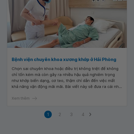
Bệnh viện chuyên khoa xương khớp ở Hải Phòng
Chọn sai chuyên khoa hoặc điều trị không triệt để không
chỉ tốn kém mà còn gây ra nhiều hậu quả nghiêm trọng
như khớp biến dạng, cơ teo, thậm chí dẫn đến việc mất
khả năng vận động mãi mãi. Bài viết này sẽ đưa ra cái nhìn
đầy đủ và chuyên sâu để bạn có thể đưa ra quyết định phù
hợp nhất.
Xem thêm
1
2
3
4