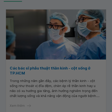
Các bác sĩ phẫu thuật thần kinh - cột sống ở
TP.HCM
Trong những năm gần đây, các bệnh lý thần kinh - cột
sống như thoát vị đĩa đệm, chèn ép rễ thần kinh hay u
não có xu hướng gia tăng, ảnh hưởng nghiêm trọng đến
chất lượng sống và khả năng vận động của người bệnh.
Khi điều trị nội khoa không còn hiệu quả, phẫu thuật trở
thành giải pháp quan trọng, đòi hỏi tay nghề cao và kinh
Xem thêm
nghiệm chuyên sâu từ bác sĩ. Vì vậy, việc tìm kiếm bác sĩ