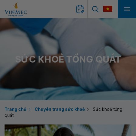
SỨC KHOẺ TỔNG QUÁT
Trang chủ
Chuyên trang sức khoẻ
Sức khoẻ tổng
quát