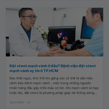
phẫu thuật thần kinh - cột sống giỏi ở TP.HCM là mối quan
tâm hàng đầu, giúp người bệnh an tâm lựa chọn đúng nơi,
đúng chuyên gia để điều trị hiệu quả và an toàn.
Đặt stent mạch vành ở đâu? Bệnh viện đặt stent
mạch vành uy tín ở TP.HCM
Đau thắt ngực, khó thở khi gắng sức có thể là dấu hiệu
cảnh báo bệnh mạch vành - một trong những nguyên
nhân hàng đầu gây nhồi máu cơ tim. Khi mạch vành bị hẹp
hoặc tắc, đặt stent là phương pháp giúp tái thông dòng
máu nhanh chóng. Vì vậy, lựa chọn bệnh viện đặt stent
mạch vành và can thiệp tim mạch uy tín tại TP.HCM với đội
Xem thêm
ngũ bác sĩ chuyên môn cao và thiết bị hiện đại đóng vai