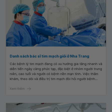
Danh sách bác sĩ tim mạch giỏi ở Nha Trang
Các bệnh lý tim mạch đang có xu hướng gia tăng nhanh và
diễn tiến ngày càng phức tạp, đặc biệt ở nhóm người trung
niên, cao tuổi và người có bệnh nền mạn tính. Việc thăm
khám, theo dõi và điều trị tim mạch đòi hỏi người bệnh
phải được đồng hành bởi bác sĩ tim mạch giỏi ở Nha Trang,
có chuyên môn sâu và kinh nghiệm lâm sàng vững vàng.
Xem thêm
Chủ động tìm hiểu danh sách bác sĩ tim mạch uy tín giúp
người bệnh lựa chọn đúng chuyên gia, từ đó nâng cao hiệu
quả điều trị và hạn chế nguy cơ biến chứng lâu dài.