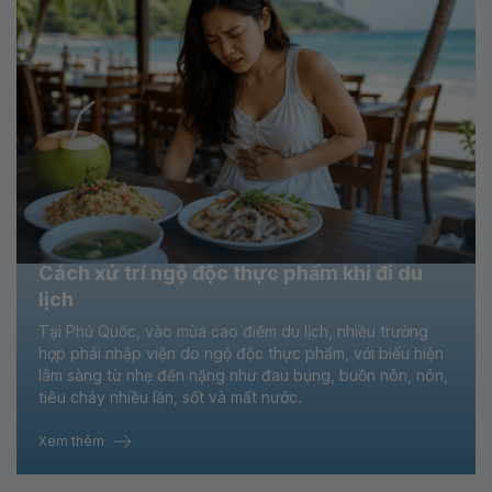
Cách xử trí ngộ độc thực phẩm khi đi du
lịch
Tại Phú Quốc, vào mùa cao điểm du lịch, nhiều trường
hợp phải nhập viện do ngộ độc thực phẩm, với biểu hiện
lâm sàng từ nhẹ đến nặng như đau bụng, buồn nôn, nôn,
tiêu chảy nhiều lần, sốt và mất nước.
Xem thêm