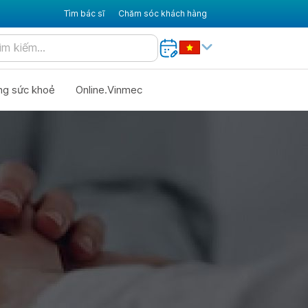
Tìm bác sĩ
Chăm sóc khách hàng
ng sức khoẻ
Online.Vinmec