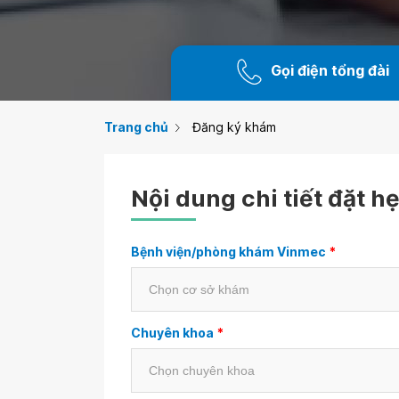
Gọi điện tổng đài
Trang chủ
Đăng ký khám
Nội dung chi tiết đặt h
Bệnh viện/phòng khám Vinmec
*
Chuyên khoa
*