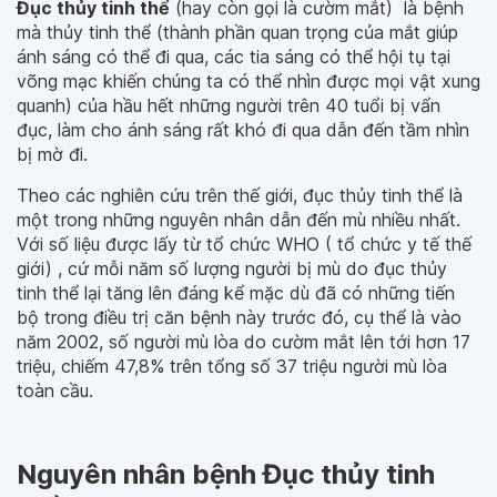
Đục thủy tinh thể
(hay còn gọi là cườm mắt) là bệnh
mà thủy tinh thể (thành phần quan trọng của mắt giúp
ánh sáng có thể đi qua, các tia sáng có thể hội tụ tại
võng mạc khiến chúng ta có thể nhìn được mọi vật xung
quanh) của hầu hết những người trên 40 tuổi bị vẩn
đục, làm cho ánh sáng rất khó đi qua dẫn đến tầm nhìn
bị mờ đi.
Theo các nghiên cứu trên thế giới, đục thủy tinh thể là
một trong những nguyên nhân dẫn đến mù nhiều nhất.
Với số liệu được lấy từ tổ chức WHO ( tổ chức y tế thế
giới) , cứ mỗi năm số lượng người bị mù do đục thủy
tinh thể lại tăng lên đáng kể mặc dù đã có những tiến
bộ trong điều trị căn bệnh này trước đó, cụ thể là vào
năm 2002, số người mù lòa do cườm mắt lên tới hơn 17
triệu, chiếm 47,8% trên tổng số 37 triệu người mù lòa
toàn cầu.
Nguyên nhân bệnh Đục thủy tinh