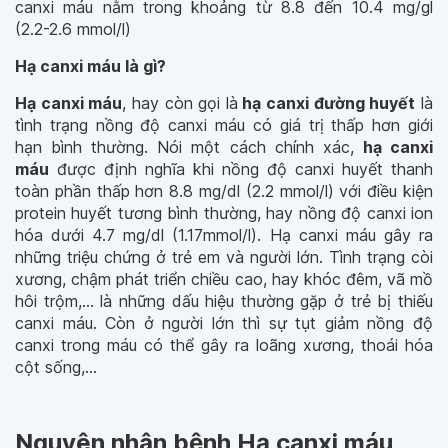
canxi máu nằm trong khoảng từ 8.8 đến 10.4 mg/gl
(2.2-2.6 mmol/l)
Hạ canxi máu là gì?
Hạ canxi máu
, hay còn gọi là
hạ canxi đường huyết
là
tình trạng nồng độ canxi máu có giá trị thấp hơn giới
hạn bình thường. Nói một cách chính xác,
hạ canxi
máu
được định nghĩa khi nồng độ canxi huyết thanh
toàn phần thấp hơn 8.8 mg/dl (2.2 mmol/l) với điều kiện
protein huyết tương bình thường, hay nồng độ canxi ion
hóa dưới 4.7 mg/dl (1.17mmol/l). Hạ canxi máu gây ra
những triệu chứng ở trẻ em và người lớn. Tình trạng còi
xương, chậm phát triển chiều cao, hay khóc đêm, vã mồ
hôi trộm,... là những dấu hiệu thường gặp ở trẻ bị thiếu
canxi máu. Còn ở người lớn thì sự tụt giảm nồng độ
canxi trong máu có thể gây ra loãng xương, thoái hóa
cột sống,...
Nguyên nhân bệnh Hạ canxi máu