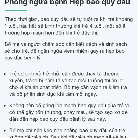
Phòng ngừa bệnh Hẹp bao quy đầu
Theo thời gian, bao quy đầu sẽ tự tuột ra khi trẻ khoảng
1 tuổi, hầu hết sẽ bình thường khi trẻ 4 tuổi, một số ít
trường hợp muộn hơn đến khi trẻ dậy thì.
Bố mẹ và người chăm sóc cần biết cách vệ sinh sạch
sẽ cho trẻ, để ngăn ngừa viêm nhiễm gây ra hẹp bao
quy đầu bệnh lý.
Trẻ sơ sinh và trẻ nhỏ: cần được thay tã thường
xuyên, tránh bị hăm tã và tạo môi trường thuận lợi
cho vi khuẩn phát triển. Bố mẹ cần vạch ra kiểm tra
và bộ phận sinh dục khi tắm mỗi ngày.
Không nên cố gắng lộn mạnh bao quy đầu của trẻ vì
có thể gây tổn thương, chảy máu, sẽ tạo sẹo xơ dễ
dẫn đến hẹp bao quy đầu bệnh lý sau này.
Bố mẹ chỉ nên kéo nhẹ nhàng bao quy đầu của trẻ
xuống để vệ sinh. Sau khi đã
vệ sinh sạch sẽ
và lau