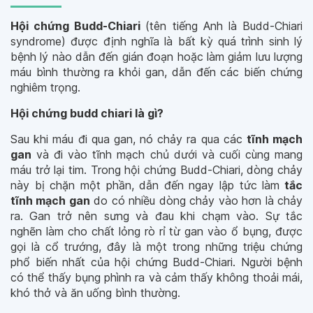
Hội chứng Budd-Chiari
(tên tiếng Anh là Budd-Chiari
syndrome) được định nghĩa là bất kỳ quá trình sinh lý
bệnh lý nào dẫn đến gián đoạn hoặc làm giảm lưu lượng
máu bình thường ra khỏi gan, dẫn đến các biến chứng
nghiêm trọng.
Hội chứng budd chiari là gì?
Sau khi máu đi qua gan, nó chảy ra qua các
tĩnh mạch
gan
và đi vào tĩnh mạch chủ dưới và cuối cùng mang
máu trở lại tim. Trong hội chứng Budd-Chiari, dòng chảy
này bị chặn một phần, dẫn đến ngay lập tức làm
tắc
tĩnh mạch gan
do có nhiều dòng chảy vào hơn là chảy
ra. Gan trở nên sưng và đau khi chạm vào. Sự tắc
nghẽn làm cho chất lỏng rò rỉ từ gan vào ổ bụng, được
gọi là cổ trướng, đây là một trong những triệu chứng
phổ biến nhất của hội chứng Budd-Chiari. Người bệnh
có thể thấy bụng phình ra và cảm thấy không thoải mái,
khó thở và ăn uống bình thường.