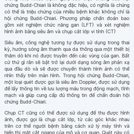
chứng Budd-Chiari là không đặc hiệu, có nghĩa là chúng
có thể là triệu chứng của nhiều bệnh khác không chỉ là
hội chứng Budd-Chiari. Phương pháp chẩn đoán bao
gồm xét nghiệm chức năng gan (LFT) và xét nghiệm
hình ảnh bằng siêu âm và chụp cắt lớp vi tính (CT)
Siêu âm, công nghệ tương tự được sử dụng trong thai
kỳ, hướng sóng âm thanh qua da thông qua một thiết bị
thăm dò khi nó được truyền đến các vùng của gan. Bất
cứ thứ gì rắn sẽ bật trở lại dưới dạng sóng âm phản xạ
qua đầu dò và sẽ được chuyển thành hình ảnh có thể
nhìn thấy trên màn hình. Trong hội chứng Budd-Chiari,
một loại quét được gọi là siêu âm Doppler, được sử dụng
để lấy thông tin về lưu lượng máu trong động mạch, tĩnh
mạch và giúp cung cấp đủ thông tin để chẩn đoán hội
chứng Budd-Chiari.
Chụp CT cũng có thể được sử dụng để thu được hình
ảnh, được gọi là chụp cắt lớp, từ các góc khác nhau
trên cơ thể người bệnh bằng cách xử lý máy tính và
hiển thị mặt cắt ngang của mô và cơ quan. Quét này có