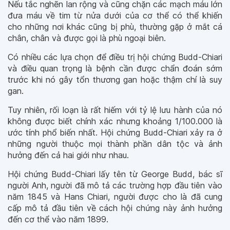
Nếu tắc nghẽn lan rộng và cũng chặn các mạch máu lớn
đưa máu về tim từ nửa dưới của cơ thể có thể khiến
cho những nơi khác cũng bị phù, thường gặp ở mắt cá
chân, chân và được gọi là phù ngoại biên.
Có nhiều các lựa chọn để điều trị hội chứng Budd-Chiari
và điều quan trọng là bệnh cần được chẩn đoán sớm
trước khi nó gây tổn thương gan hoặc thậm chí là suy
gan.
Tuy nhiên, rối loạn là rất hiếm với tỷ lệ lưu hành của nó
không được biết chính xác nhưng khoảng 1/100.000 là
ước tính phổ biến nhất. Hội chứng Budd-Chiari xảy ra ở
những người thuộc mọi thành phần dân tộc và ảnh
hưởng đến cả hai giới như nhau.
Hội chứng Budd-Chiari lấy tên từ George Budd, bác sĩ
người Anh, người đã mô tả các trường hợp đầu tiên vào
năm 1845 và Hans Chiari, người được cho là đã cung
cấp mô tả đầu tiên về cách hội chứng này ảnh hưởng
đến cơ thể vào năm 1899.