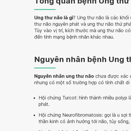
Tổng quan bệnh Ung thư
Ung thư não là gì
? Ung thư não là các khối u
thư não nguyên phát và ung thư não thứ phát
Tùy vào vị trí, kích thước mà ung thư não 
đến tính mạng bệnh nhân khác nhau.
Nguyên nhân bệnh Ung t
Nguyên nhân ung thư não
chưa được xác đị
nhưng có một số trường hợp có tính chất di 
Hội chứng Turcot: hình thành nhiều polyp l
phát.
Hội chứng Neurofibromatosis: gọi là u sợi t
thần kinh có ảnh hưởng tới não, tủy sống, 