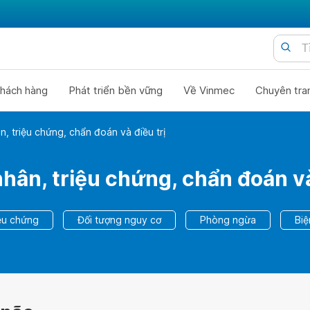
hách hàng
Phát triển bền vững
Về Vinmec
Chuyên tra
, triệu chứng, chẩn đoán và điều trị
ân, triệu chứng, chẩn đoán và
ệu chứng
Đối tượng nguy cơ
Phòng ngừa
Bi