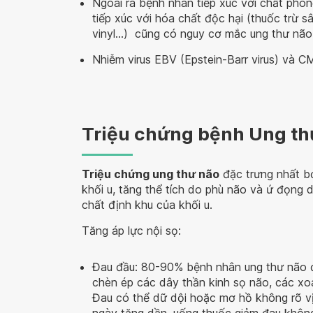
Ngoài ra bệnh nhân tiếp xúc với chất phóng
tiếp xúc với hóa chất độc hại (thuốc trừ s
vinyl…) cũng có nguy cơ mắc ung thư não
Nhiễm virus EBV (Epstein-Barr virus) và 
Triệu chứng bệnh Ung th
Triệu chứng ung thư não
đặc trưng nhất bởi
khối u, tăng thể tích do phù não và ứ đọng 
chất định khu của khối u.
Tăng áp lực nội sọ:
Đau đầu: 80-90% bệnh nhân ung thư não đ
chèn ép các dây thần kinh sọ não, các x
Đau có thể dữ dội hoặc mơ hồ không rõ vị