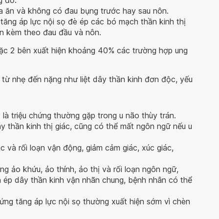
g đỡ.
a ăn và không có đau bụng trước hay sau nôn.
i tăng áp lực nội sọ đè ép các bó mạch thần kinh thị
ần kèm theo đau đầu và nôn.
hoặc 2 bên xuất hiện khoảng 40% các trường hợp ung
 từ nhẹ đến nặng như liệt dây thần kinh đơn độc, yếu
 là triệu chứng thường gặp trong u não thùy trán.
 thần kinh thị giác, cũng có thể mất ngôn ngữ nếu u
ác và rối loạn vận động, giảm cảm giác, xúc giác,
ng ảo khứu, ảo thính, ảo thị và rối loạn ngôn ngữ,
n ép dây thần kinh vận nhãn chung, bệnh nhân có thể
hứng tăng áp lực nội sọ thường xuất hiện sớm vì chèn