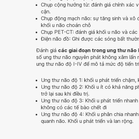
Chụp cộng hưởng từ: đánh giá chính xác vị 
cận.
Chụp động mạch não: sự tăng sinh và xô đ
khối u não choán chỗ
Chụp PET-CT: đánh giá khối u não và các 
Điện não đồ: Ghi được các sóng bất thườ
Đánh giá
các giai đoạn trong ung thư não
số ung thư não nguyên phát không xâm lấn r
ung thư não độ I-IV để mô tả mức độ tiến tr
Ung thư não độ 1: khối u phát triển chậm, 
Ung thư não độ 2: Khối u ít có khả năng p
trở lại sau khi điều trị.
Ung thư não độ 3: Khối u phát triển nhan
không có các tế bào chết đi
Ung thư não độ 4: Khối u phân chia nhan
quanh não. Khối u phát triển và lan rộng.