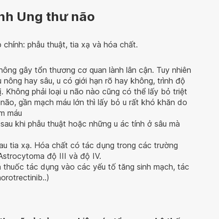
ệnh Ung thư não
chính: phẫu thuật, tia xạ và hóa chất.
không gây tổn thương cơ quan lành lân cận. Tuy nhiên
u nông hay sâu, u có giới hạn rõ hay không, trình độ
ị. Không phải loại u não nào cũng có thể lấy bỏ triệt
não, gần mạch máu lớn thì lấy bỏ u rất khó khăn do
ầm máu
ại sau khi phẫu thuật hoặc những u ác tính ở sâu mà
au tia xạ. Hóa chất có tác dụng trong các trường
Astrocytoma độ III và độ IV.
cá thuốc tác dụng vào các yếu tố tăng sinh mạch, tác
rotrectinib..)