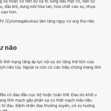
 xạ hoặc có tiền sử xạ trị vùng đầu mặt cổ, tiền sử
âu, dầu khí, dung môi hòa tan, hóa chất cao su, nhựa
 cao hơn.
CMV (Cytomegalovirus) làm tăng nguy cơ ung thư não
ư não
 tình trạng tăng áp lực nội sọ do tăng thể tích của
dịch não tủy. Ngoài ra còn có các triệu chứng mang tính
ều có đau đầu cục bộ hoặc toàn thể. Đau do khối u
oang tĩnh mạch gây phản xạ co thắt mạch máu não.
 trí đau. Bệnh nhân đau thường xuyên, có xu hướng