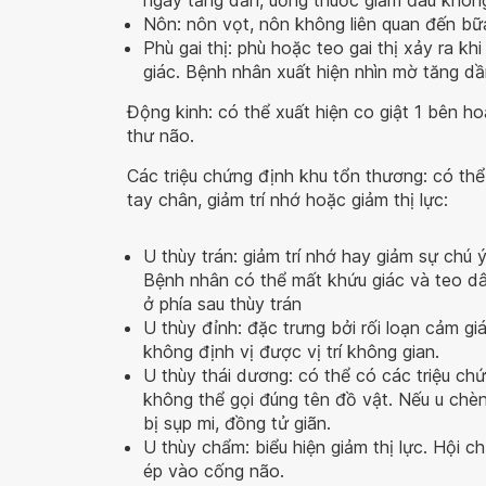
ngày tăng dần, uống thuốc giảm đau khôn
Nôn: nôn vọt, nôn không liên quan đến bữ
Phù gai thị: phù hoặc teo gai thị xảy ra kh
giác. Bệnh nhân xuất hiện nhìn mờ tăng d
Động kinh: có thể xuất hiện co giật 1 bên 
thư não.
Các triệu chứng định khu tổn thương: có thể
tay chân, giảm trí nhớ hoặc giảm thị lực:
U thùy trán: giảm trí nhớ hay giảm sự chú ý
Bệnh nhân có thể mất khứu giác và teo dây
ở phía sau thùy trán
U thùy đỉnh: đặc trưng bởi rối loạn cảm gi
không định vị được vị trí không gian.
U thùy thái dương: có thể có các triệu chứ
không thể gọi đúng tên đồ vật. Nếu u chè
bị sụp mi, đồng tử giãn.
U thùy chẩm: biểu hiện giảm thị lực. Hội c
ép vào cống não.