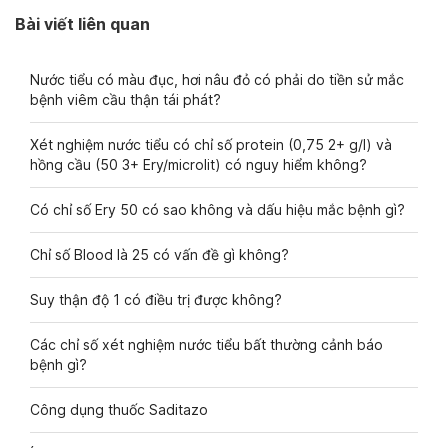
Bài viết liên quan
Nước tiểu có màu đục, hơi nâu đỏ có phải do tiền sử mắc
bệnh viêm cầu thận tái phát?
Xét nghiệm nước tiểu có chỉ số protein (0,75 2+ g/l) và
hồng cầu (50 3+ Ery/microlit) có nguy hiểm không?
Có chỉ số Ery 50 có sao không và dấu hiệu mắc bệnh gì?
Chỉ số Blood là 25 có vấn đề gì không?
Suy thận độ 1 có điều trị được không?
Các chỉ số xét nghiệm nước tiểu bất thường cảnh báo
bệnh gì?
Công dụng thuốc Saditazo