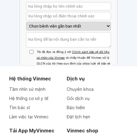
Hệ thống Vinmec
Dịch vụ
Tầm nhìn sứ mệnh
Chuyên khoa
Hệ thống cơ sở y tế
Gói dịch vụ
Tìm bác sĩ
Bảo hiểm
Làm việc tại Vinmec
Đặt lịch hẹn
Tải App MyVinmec
Vinmec shop