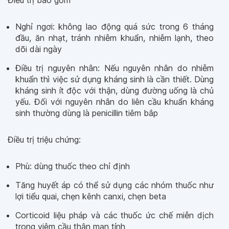
Điều trị bao gồm
Nghỉ ngơi: không lao động quá sức trong 6 tháng
đầu, ăn nhạt, tránh nhiễm khuẩn, nhiễm lạnh, theo
dõi dài ngày
Điều trị nguyên nhân: Nếu nguyên nhân do nhiễm
khuẩn thì việc sử dụng kháng sinh là cần thiết. Dùng
kháng sinh ít độc với thận, dùng đường uống là chủ
yếu. Đối với nguyên nhân do liên cầu khuẩn kháng
sinh thường dùng là penicillin tiêm bắp
Điều trị triệu chứng:
Phù: dùng thuốc theo chỉ định
Tăng huyết áp có thể sử dụng các nhóm thuốc như
lợi tiểu quai, chẹn kênh canxi, chẹn beta
Corticoid liệu pháp và các thuốc ức chế miễn dịch
trong viêm cầu thận mạn tính