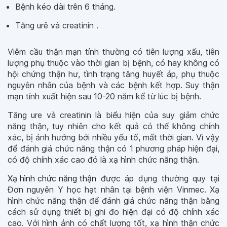
Bệnh kéo dài trên 6 tháng.
Tăng urê và creatinin .
Viêm cầu thận mạn tính thường có tiên lượng xấu, tiên
lượng phụ thuộc vào thời gian bị bệnh, có hay không có
hội chứng thận hư, tình trạng tăng huyết áp, phụ thuộc
nguyên nhân của bệnh và các bệnh kết hợp. Suy thận
mạn tính xuất hiện sau 10-20 năm kể từ lúc bị bệnh.
Tăng ure và creatinin là biểu hiện của suy giảm chức
năng thận, tuy nhiên cho kết quả có thể không chính
xác, bị ảnh hưởng bởi nhiều yếu tố, mất thời gian. Vì vậy
để đánh giá chức năng thận có 1 phương pháp hiện đại,
có độ chính xác cao đó là xạ hình chức năng thận.
Xạ hình chức năng thận
được áp dụng thường quy tại
Đơn nguyên Y học hạt nhân tại bệnh viện Vinmec. Xạ
hình chức năng thận để đánh giá chức năng thận bằng
cách sử dụng thiết bị ghi đo hiện đại có độ chính xác
cao. Với hình ảnh có chất lượng tốt, xạ hình thận chức