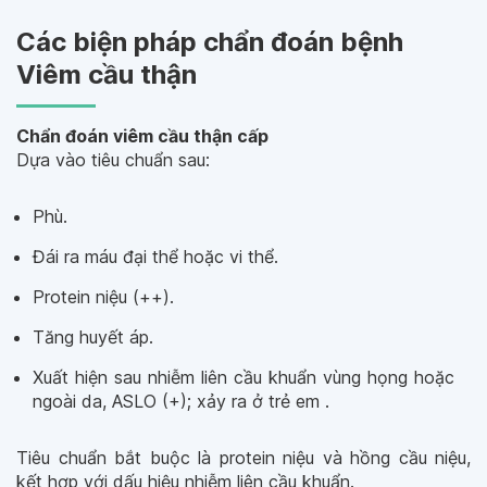
Các biện pháp chẩn đoán bệnh
Viêm cầu thận
Chẩn đoán viêm cầu thận cấp
Dựa vào tiêu chuẩn sau:
Phù.
Đái ra máu đại thể hoặc vi thể.
Protein niệu (++).
Tăng huyết áp.
Xuất hiện sau nhiễm liên cầu khuẩn vùng họng hoặc
ngoài da, ASLO (+); xảy ra ở trẻ em .
Tiêu chuẩn bắt buộc là protein niệu và hồng cầu niệu,
kết hợp với dấu hiệu nhiễm liên cầu khuẩn.