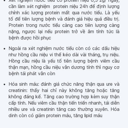
Xét nghiệm nước tiểu có protein niệu 0,5-2g/ ngày,
cần làm xét nghiệm protein niệu 24h để định lượng
chính xác lượng protein mất qua nước tiểu. Là yếu
tố để tiên lượng bệnh và đánh giá hiệu quả điều trị.
Protein trong nước tiểu càng cao tiên lượng càng
nặng, ngược lại nếu protein trở về âm tính tức là
bệnh được hồi phục
Ngoài ra xét nghiệm nước tiểu còn có các dấu hiệu
như hồng cầu niệu vi thể kéo dài vài tháng, trụ niệu.
Hồng cầu niệu là yếu tố tiên lượng bệnh viêm cầu
thận mạn, hồng cầu niệu vẫn dương tính thì nguy cơ
bệnh tái phát vẫn còn
Hóa sinh máu: đánh giá chức năng thận qua ure và
creatinin: thấy hai chỉ này không tăng hoặc tăng
không đáng kể. Tăng cao trường hợp kèm suy thận
cấp tính. Nếu viêm cầu thận tiến triển nhanh, tái diễn
nhiều ure và creatinin tăng cao thường xuyên. Hóa
dinh còn có giảm protein máu, tăng lipid máu