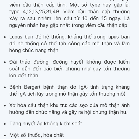
viêm cầu thận cấp tính. Một số type hay gặp là:
type 4,12,13,25,31,49. Viêm cầu thận cấp thường
xảy ra sau nhiễm liên cầu từ 10 đến 15 ngày. Là
nguyên nhân hay gặp nhất trong viêm cầu thận cấp
Lupus ban đỏ hệ thống: kháng thể trong lupus ban
đỏ hệ thống có thể tấn công các mô thận và làm
hỏng chức năng thận
Đái tháo đường: đường huyết không được kiểm
soát dẫn đến các biến chứng như gây tổn thương
lớn đến thận
Bệnh Berger( bệnh thận do IgA: tình trạng kháng
thể IgA tích lũy trong mô thận gây tổn thương mô)
Xơ hóa cầu thận khu trú: các sẹo của mô thận ảnh
hưởng đến chức năng và gây ra hội chứng thận hư.
Tăng huyết áp không kiểm soát
Một số thuốc, hóa chất