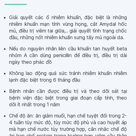
Giải quyết các ổ nhiễm khuẩn, đặc biệt là những
nhiễm khuẩn mạn tính vùng họng, cắt Amydal hốc
mủ, điều trị viêm tai giữa,.. giải quyết tình trạng chốc
đầu, những nốt nhiễm khuẩn sưng tấy mủ ngoài da.
Nếu do nguyên nhân liên cầu khuẩn tan huyết beta
nhóm A cần dùng penicillin để điều trị, điều trị dài
ngày theo phác đồ
Không lao động quá sức tránh nhiễm khuẩn nhiễm
lạnh đặc biệt trong 6 tháng đầu
Bệnh nhân cần được điều trị và theo dõi sát tại
bệnh viện đặc biệt trong giai đoạn cấp tính, theo
dõi ít nhất trong 1 năm
Chế độ ăn: ăn giảm muối, hạn chế tuyệt đối trong 2-
4 tuần tùy mức độ, tùy mức độ phù và cao huyết áp
mà hạn chế nước tùy trường hợp, cân nhắc chế độ
ăn hạn chế protein trong trường hợp viêm cầu thận