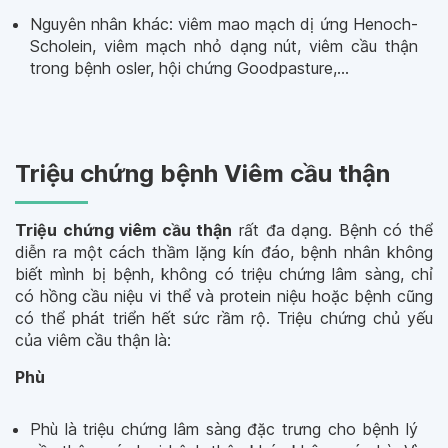
Nguyên nhân khác: viêm mao mạch dị ứng Henoch-
Scholein, viêm mạch nhỏ dạng nút, viêm cầu thận
trong bệnh osler, hội chứng Goodpasture,...
Triệu chứng bệnh Viêm cầu thận
Triệu chứng viêm cầu thận
rất đa dạng. Bệnh có thể
diễn ra một cách thầm lặng kín đáo, bệnh nhân không
biết mình bị bệnh, không có triệu chứng lâm sàng, chỉ
có hồng cầu niệu vi thể và protein niệu hoặc bệnh cũng
có thể phát triển hết sức rầm rộ. Triệu chứng chủ yếu
của viêm cầu thận là:
Phù
Phù là triệu chứng lâm sàng đặc trưng cho bệnh lý