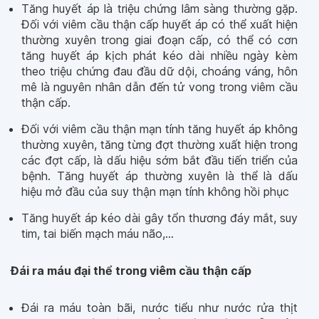
Tăng huyết áp là triệu chứng lâm sàng thường gặp.
Đối với viêm cầu thận cấp huyết áp có thể xuất hiện
thường xuyên trong giai đoạn cấp, có thể có cơn
tăng huyết áp kịch phát kéo dài nhiều ngày kèm
theo triệu chứng đau đầu dữ dội, choáng váng, hôn
mê là nguyên nhân dẫn đến tử vong trong viêm cầu
thận cấp.
Đối với viêm cầu thận mạn tính tăng huyết áp không
thường xuyên, tăng từng đợt thường xuất hiện trong
các đợt cấp, là dấu hiệu sớm bắt đầu tiến triển của
bệnh. Tăng huyết áp thường xuyên là thể là dấu
hiệu mở đầu của suy thận mạn tính không hồi phục
Tăng huyết áp kéo dài gây tổn thương đáy mắt, suy
tim, tai biến mạch máu não,...
Đái ra máu đại thể trong viêm cầu thận cấp
Đái ra máu toàn bãi, nước tiểu như nước rửa thịt