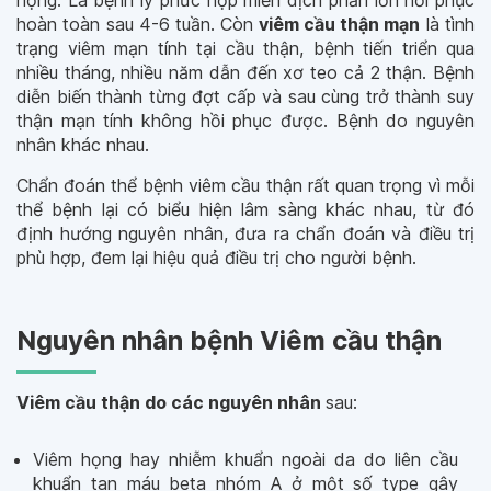
họng. Là bệnh lý phức hợp miễn dịch phần lớn hồi phục
hoàn toàn sau 4-6 tuần. Còn
viêm cầu thận mạn
là tình
trạng viêm mạn tính tại cầu thận, bệnh tiến triển qua
nhiều tháng, nhiều năm dẫn đến xơ teo cả 2 thận. Bệnh
diễn biến thành từng đợt cấp và sau cùng trở thành suy
thận mạn tính không hồi phục được. Bệnh do nguyên
nhân khác nhau.
Chẩn đoán thể bệnh viêm cầu thận rất quan trọng vì mỗi
thể bệnh lại có biểu hiện lâm sàng khác nhau, từ đó
định hướng nguyên nhân, đưa ra chẩn đoán và điều trị
phù hợp, đem lại hiệu quả điều trị cho người bệnh.
Nguyên nhân bệnh Viêm cầu thận
Viêm cầu thận do các nguyên nhân
sau:
Viêm họng hay nhiễm khuẩn ngoài da do liên cầu
khuẩn tan máu beta nhóm A ở một số type gây