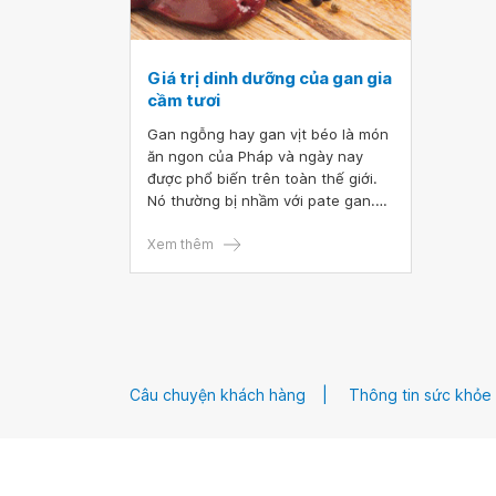
Giá trị dinh dưỡng của gan gia
cầm tươi
Gan ngỗng hay gan vịt béo là món
ăn ngon của Pháp và ngày nay
được phổ biến trên toàn thế giới.
Nó thường bị nhầm với pate gan.
Tuy nhiên, gan ngỗng có kết cấu
mịn, mùi vị béo ngậy như bơ và gan
Xem thêm
ngỗng có thể được chế biến nhiều
cách khác nhau. Gan ngỗng rất bổ
dưỡng đồng thời chứa nhiều
vitamin và khoáng chất, nhưng nó
có giá khá cao.
Câu chuyện khách hàng
Thông tin sức khỏe