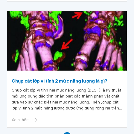
Chụp cắt lớp vi tính 2 mức năng lượng là gì?
Chụp cắt lớp vi tính hai mức năng lượng (DECT) là kỹ thuật
mới ứng dụng đặc tính phân biệt các thành phần vật chất
dựa vào sự khác biệt hai mức năng lượng. Hiện ,chụp cắt
lớp vi tính 2 mức năng lượng được ứng dụng rộng rãi trên
lâm sàng và ngày càng được chứng minh có giá trị lâm
sàng giúp chẩn đoán 1 số bệnh lý.
Xem thêm