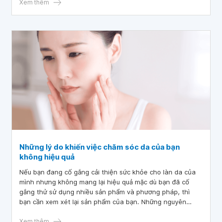
trơn tốt. Axit hyaluronic có nhiều cách sử dụng.
Xem thêm
Những lý do khiến việc chăm sóc da của bạn
không hiệu quả
Nếu bạn đang cố gắng cải thiện sức khỏe cho làn da của
mình nhưng không mang lại hiệu quả mặc dù bạn đã cố
gắng thử sử dụng nhiều sản phẩm và phương pháp, thì
bạn cần xem xét lại sản phẩm của bạn. Những nguyên
nhân có thể khiến việc chăm sóc da của bạn không hiệu
quả có thể là do thành phần hoạt chất hoặc phương thức
Xem thêm