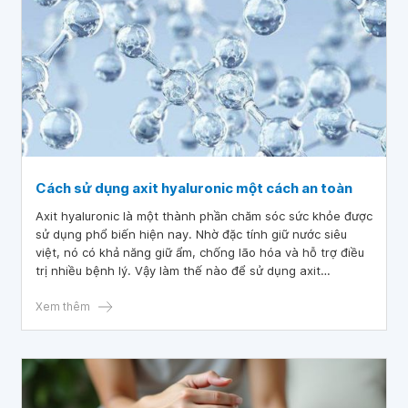
Cách sử dụng axit hyaluronic một cách an toàn
Axit hyaluronic là một thành phần chăm sóc sức khỏe được
sử dụng phổ biến hiện nay. Nhờ đặc tính giữ nước siêu
việt, nó có khả năng giữ ẩm, chống lão hóa và hỗ trợ điều
trị nhiều bệnh lý. Vậy làm thế nào để sử dụng axit
hyaluronic một cách an toàn và đạt hiệu quả cao nhất? Mời
quý độc giả tham khảo bài viết dưới đây.
Xem thêm