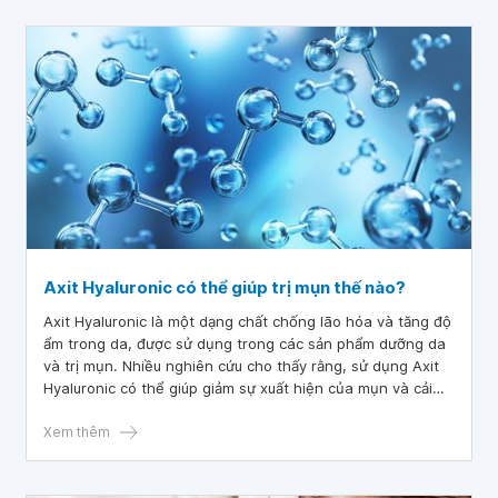
Axit Hyaluronic có thể giúp trị mụn thế nào?
Axit Hyaluronic là một dạng chất chống lão hóa và tăng độ
ẩm trong da, được sử dụng trong các sản phẩm dưỡng da
và trị mụn. Nhiều nghiên cứu cho thấy rằng, sử dụng Axit
Hyaluronic có thể giúp giảm sự xuất hiện của mụn và cải
thiện tình trạng da. Cùng tìm hiểu Axit Hyaluronic trị mụn
như thế nào trong bài viết sau đây.
Xem thêm