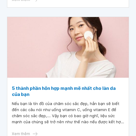
bảo quản
5 thành phần hỗn hợp mạnh mẽ nhất cho làn da
của bạn
Nếu bạn là tín đồ của chăm sóc sắc đẹp, hẳn bạn sẽ biết
đến các câu nói như uống vitamin C, uống vitamin E để
chăm sóc sắc đẹp,... Vậy bạn có bao giờ nghĩ, liệu sức
mạnh của chúng sẽ trở nên như thế nào nếu được kết hợp
cùng nhau. Hãy cùng bài viết sau đây tìm hiểu các tác
dụng của sự kết hợp này cũng như những lưu ý khi chúng
Xem thêm