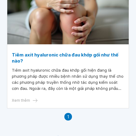
Tiêm axit hyaluronic chữa đau khớp gối như thế
nào?
Tiêm axit hyaluronic chữa đau khớp gối hiện đang là
phương pháp được nhiều bệnh nhân sử dụng thay thế cho
các phương pháp truyền thống nhờ tác dụng kiểm soát
cơn đau. Ngoài ra, đây còn là một giải pháp không phẫu
thuật, ít xâm lấn, giúp cải thiện chất lượng cuộc sống và
khả năng vận động của người bệnh.
Xem thêm
1