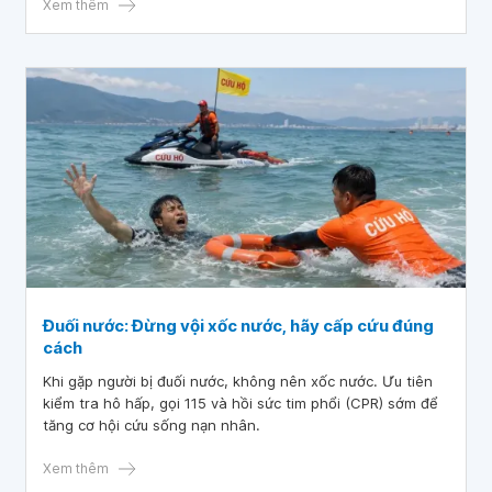
cùng sự phối hợp đa chuyên khoa, các bác sĩ đã kịp thời
Xem thêm
cứu sống bệnh nhân khỏi biến cố tắc động mạch phổi đe
dọa tính mạng.
Đuối nước: Đừng vội xốc nước, hãy cấp cứu đúng
cách
Khi gặp người bị đuối nước, không nên xốc nước. Ưu tiên
kiểm tra hô hấp, gọi 115 và hồi sức tim phổi (CPR) sớm để
tăng cơ hội cứu sống nạn nhân.
Xem thêm