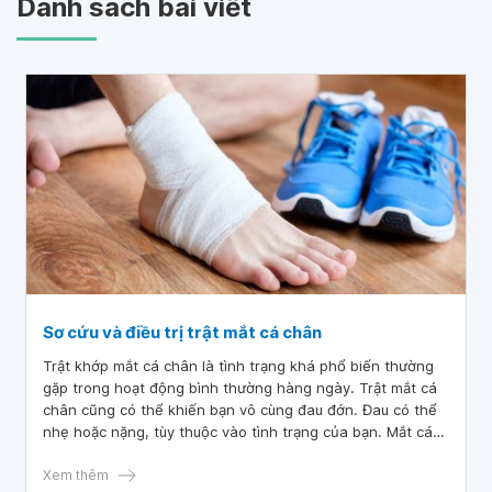
Danh sách bài viết
Sơ cứu và điều trị trật mắt cá chân
Trật khớp mắt cá chân là tình trạng khá phổ biến thường
gặp trong hoạt động bình thường hàng ngày. Trật mắt cá
chân cũng có thể khiến bạn vô cùng đau đớn. Đau có thể
nhẹ hoặc nặng, tùy thuộc vào tình trạng của bạn. Mắt cá
chân có thể bị biến dạng và không thể di chuyển mắt cá
chân của mình. Để điều trị dứt điểm tình trạng đó, bạn cần
Xem thêm