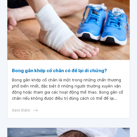
Bong gân khớp cổ chân có để lại di chứng?
Bong gân khớp cổ chân là một trong những chấn thương
phổ biến nhất, đặc biệt ở những người thường xuyên vận
động hoặc tham gia các hoạt động thể thao. Bong gân cổ
chân nếu không được điều trị đúng cách có thể để lại
những hậu quả nghiêm trọng như: khớp cổ chân kém ổn
định, đau mãn tính, hạn chế vận động và tăng nguy cơ
Xem thêm
viêm khớp.