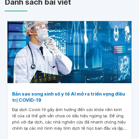
Danh sách bài viết
Bản sao song sinh số y tế AI mở ra triển vọng điều
trị COVID-19
Đại dịch Covid-19 gây ảnh hưởng đến sức khỏe nền kinh
tế của cả thế giới vẫn chưa có dấu hiệu ngừng lại. Để ứng
phó với đại dịch, các nhà nghiên cứu đã nhanh chóng hiệu
chỉnh lại các mô hình máy tính dịch tễ học ban đầu và lập
kế hoạch đáp ứng cho sức khỏe cộng đồng. Hiện nay, việc