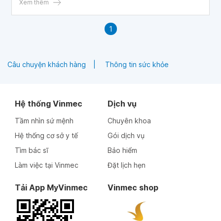
sử dụng công nghệ AI để tạo ra các bản sao song sinh số
Xem thêm
dịch tễ học đã tạo ra triển vọng cho việc hoạch định được
phương pháp điều trị thích hợp nhất cho từng bệnh nhân
1
COVID-19.
Câu chuyện khách hàng
Thông tin sức khỏe
Hệ thống Vinmec
Dịch vụ
Tầm nhìn sứ mệnh
Chuyên khoa
Hệ thống cơ sở y tế
Gói dịch vụ
Tìm bác sĩ
Bảo hiểm
Làm việc tại Vinmec
Đặt lịch hẹn
Tải App MyVinmec
Vinmec shop