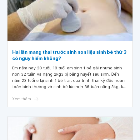
Hai lần mang thai trước sinh non liệu sinh bé thứ 3
có nguy hiểm không?
Em năm nay 28 tuổi, 18 tuổi em sinh 1 bé gái nhưng sinh
non 32 tuần và nặng 2kg3 bị băng huyết sau sinh. Đến
năm 23 tuổi e lại sinh 1 bé trai, quá trình thai kỳ đều hoàn
toàn bình thường và sinh bé lúc hơn 36 tuần nặng 3kg, khi
sinh bác sĩ nói ra máu nhiều hơn bình thường thôi chứ
không bị băng huyết. Vì có 1 số lý do cá nhân nên e định
Xem thêm
sinh thêm 1 bé nữa. Cho em hỏi hai lần mang thai trước
sinh non liệu sinh bé thứ 3 có nguy hiểm không ?