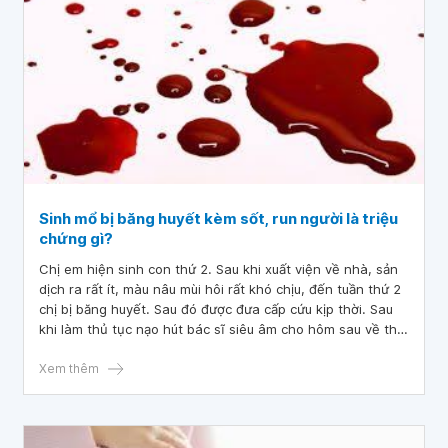
Sinh mổ bị băng huyết kèm sốt, run người là triệu
chứng gì?
Chị em hiện sinh con thứ 2. Sau khi xuất viện về nhà, sản
dịch ra rất ít, màu nâu mùi hôi rất khó chịu, đến tuần thứ 2
chị bị băng huyết. Sau đó được đưa cấp cứu kịp thời. Sau
khi làm thủ tục nạo hút bác sĩ siêu âm cho hôm sau về thì
khuya đó bắt đầu chị sốt cao kèm theo run cầm cập cả
ngày lẫn đêm. Bác sĩ siêu âm lại bảo vẫn còn sót chưa
Xem thêm
sạch hẳn. Bác sĩ cho em hỏi sinh mổ bị băng huyết kèm
sốt, run người là triệu chứng gì?