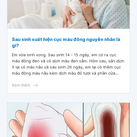
Sau sinh xuất hiện cục máu đông nguyên nhân là
gì?
Em vừa sinh xong. Sau sinh 14 - 15 ngày, em có ra cục
máu đông đen và có dịch màu đen sẫm. Hôm sau, sản dịch
ít lại có màu nâu và sau sinh 26 ngày, em lại có thêm cục
máu đông màu nâu kèm dịch màu đỏ tươi và phần cửa
mình rát rát, đi lại hơi đau nhẹ. Vậy bác sĩ cho em hỏi sau
sinh xuất hiện cục máu đông nguyên nhân là gì? Em cảm
Xem thêm
ơn bác sĩ.