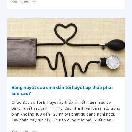
Xem thêm
Băng huyết sau sinh dẫn tới huyết áp thấp phải
làm sao?
Chào Bác sĩ. Tôi bị huyết áp thấp vì mất máu nhiều do
băng huyết sau sinh. Tim tôi đập nhanh và loạn nhịp, trung
bình khoảng 100 đến 120 nhịp/1 phút dù đang nghỉ ngơi.
Tay chân hay run rẩy, lúc nào cũng mệt mỏi, xuất hiện
những cơn đau nửa đầu, chóng mặt, toát mồ hôi lạnh và
hay có triệu chứng muốn bị nghẹn ở lòng ngực dù chỉ nuốt
Xem thêm