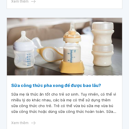
Em cảm ơn bác sĩ.
Xem thêm
Sữa công thức pha xong để được bao lâu?
Sữa mẹ là thức ăn tốt cho trẻ sơ sinh. Tuy nhiên, có thể vì
nhiều lý do khác nhau, các bà mẹ có thể sử dụng thêm
sữa công thức cho trẻ. Trẻ có thể vừa bú sữa mẹ vừa bú
sữa công thức hoặc dùng sữa công thức hoàn toàn. Sữa
công thức pha xong để được bao lâu là câu hỏi mà rất
nhiều bà mẹ quan tâm.
Xem thêm