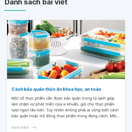
Danh sách bài viết
Cách bảo quản thức ăn khoa học, an toàn
Một số thực phẩm cần được bảo quản trong tủ lạnh giúp
làm chậm sự phát triển của vi khuẩn, giữ cho thực phẩm
tươi ngon lâu hơn. Tuy nhiên không phải ai cũng biết cách
bảo quản hoặc trữ đông thực phẩm trong đúng cách. Mỗi
một loại thực phẩm có những yêu cầu khác nhau khi trữ
đông.
Xem thêm