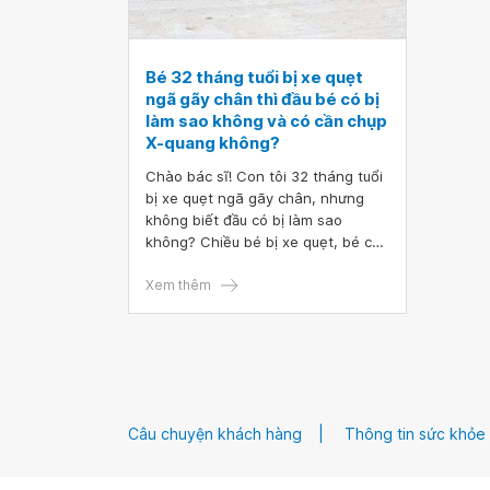
Bé 32 tháng tuổi bị xe quẹt
ngã gãy chân thì đầu bé có bị
làm sao không và có cần chụp
X-quang không?
Chào bác sĩ! Con tôi 32 tháng tuổi
bị xe quẹt ngã gãy chân, nhưng
không biết đầu có bị làm sao
không? Chiều bé bị xe quẹt, bé có
sốt 38 độ 7. Bác sĩ cho tôi hỏi, bé
32 tháng tuổi bị xe quẹt ngã gãy
Xem thêm
chân thì đầu bé có bị làm sao
không và có cần chụp X-quang
không ạ? Cảm ơn bác sĩ!
Câu chuyện khách hàng
Thông tin sức khỏe