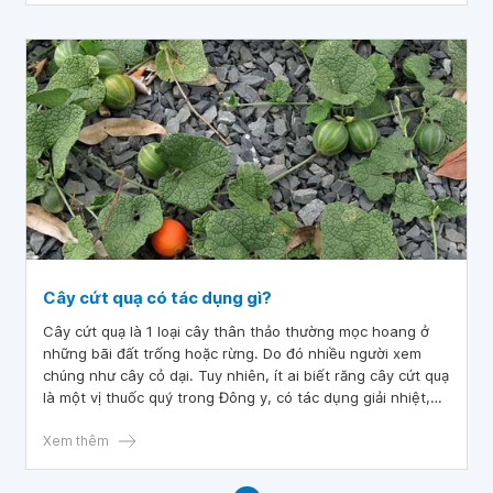
Cây cứt quạ có tác dụng gì?
Cây cứt quạ là 1 loại cây thân thảo thường mọc hoang ở
những bãi đất trống hoặc rừng. Do đó nhiều người xem
chúng như cây cỏ dại. Tuy nhiên, ít ai biết răng cây cứt quạ
là một vị thuốc quý trong Đông y, có tác dụng giải nhiệt,
giảm đau, mát gan và chữa nhiều căn bệnh khác ở phụ nữ
sau sinh.
Xem thêm