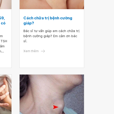
59,
Cách chữa trị bệnh cường
 có
giáp?
Bác sĩ tư vấn giúp em cách chữa trị
ệm
bệnh cường giáp? Em cảm ơn bác
, TSH
sĩ.
lắm
n
Xem thêm