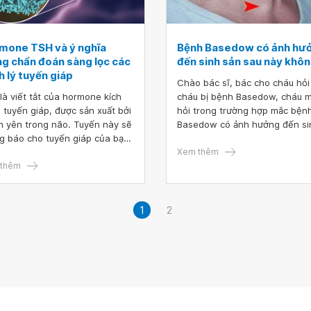
ban đêm ngủ thì trong người c
run ớn lạnh từng cơn, đánh tr
ngực tim đập nhanh, lâu lâu n
ngửa thì thấy hơi tức ngực khó
mone TSH và ý nghĩa
Bệnh Basedow có ảnh hư
chút, nhưng ngồi dậy thì thở tố
ng chẩn đoán sàng lọc các
đến sinh sản sau này khô
Em có tìm hiểu biết đến triệu 
 lý tuyến giáp
Chào bác sĩ, bác cho cháu hỏi
của bướu cổ và mẹ em cũng bị
là viết tắt của hormone kích
cháu bị bệnh Basedow, cháu 
bướu tuyến giáp. Vậy cho em h
h tuyến giáp, được sản xuất bởi
hỏi trong trường hợp mắc bện
có phải bị bướu không ạ? Ban
n yên trong não. Tuyến này sẽ
Basedow có ảnh hưởng đến si
tức ngực khó thở, tim đập nha
g báo cho tuyến giáp của bạn
sản sau này không? Cháu xin 
bệnh gì ạ?
ạo ra và giải phóng các
ơn bác sĩ.
Xem thêm
one tuyến giáp vào trong
thêm
1
2