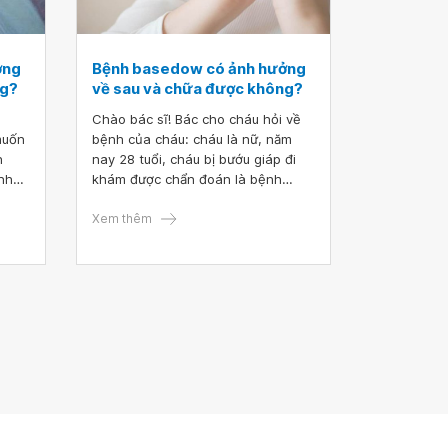
ứ run
ống
ằm
 thở
ởng
Bệnh basedow có ảnh hưởng
t.
ng?
về sau và chữa được không?
chứng
Chào bác sĩ! Bác cho cháu hỏi về
muốn
bệnh của cháu: cháu là nữ, năm
ỏi
h
nay 28 tuổi, cháu bị bướu giáp đi
 đêm
nh
khám được chẩn đoán là bệnh
nh là
cảm
basedow. Liệu bệnh basedow có
ảnh hưởng về sau và chữa được
Xem thêm
không?