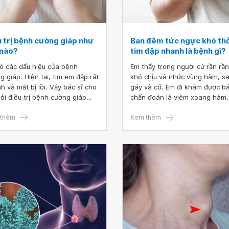
u trị bệnh cường giáp như
Ban đêm tức ngực khó thở
 nào?
tim đập nhanh là bệnh gì?
ó các dấu hiệu của bệnh
Em thấy trong người cứ rần rần
g giáp. Hiện tại, tim em đập rất
khó chịu và nhức vùng hàm, s
h và mắt bị lồi. Vậy bác sĩ cho
gáy và cổ. Em đi khám được bá
ỏi điều trị bệnh cường giáp
chẩn đoán là viêm xoang hàm.
thế nào
đó, em uống thuốc bác sĩ kê
thêm
khoảng 2 tháng thì bệnh có đỡ
Xem thêm
em làm công nhân nên không 
nghỉ để đi tái khám định kỳ đư
Em cũng ngừng thuốc khoảng 
tháng thì dịch covid 19 bùng p
nên em không vào bệnh viện t
khám được. Bắt đầu từ tháng 
thấy bệnh viêm xoang hàm tái
nên có mua thuốc theo toa bác
ở ngoài uống. Tuy nhiên, em lạ
thêm vài triệu chứng khác như