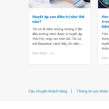
Huyết áp cao điều trị như thế
Hor
nào?
tro
bệnh
Tôi có đi tiêm chủng nhưng 2 lần
đều không tiêm được vì huyết áp
TSH 
150/110, nhịp tim trên 90. Tôi có
thíc
mổ Basedow cách đây 20 năm.
tuyế
Thỉnh thoảng, tôi vẫn bị đau dạ
thôn
dày, viêm mũi dị ứng. Vậy bác sĩ
Xem thêm
để t
cho tôi hỏi huyết áp cao điều trị
horm
Xem 
như thế nào
máu.
Câu chuyện khách hàng
Thông tin sức khỏe