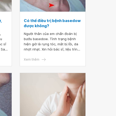
,
Có thể điều trị bệnh basedow
được không?
,
Người thân của em chẩn đoán bị
au
bướu basedow. Tình trạng bệnh
c sĩ
hiện giờ là rụng tóc, mắt bị lồi, da
 Sau
nhợt nhạt. Xin hỏi bác sĩ, liệu trình
trạng như vậy đang ở mức nào rồi
. Do
ạ? Có thể điều trị bệnh basedow
Xem thêm
xin
được không ạ?
ợc.
2
hát
ái
6, em
 phát
 sĩ
i có
 là