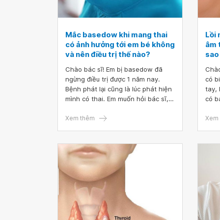
Mắc basedow khi mang thai
Lồi 
có ảnh hưởng tới em bé không
âm 
và nên điều trị thế nào?
sao
Chào bác sĩ! Em bị basedow đã
Chào
ngừng điều trị được 1 năm nay.
có b
Bệnh phát lại cũng là lúc phát hiện
tay,
mình có thai. Em muốn hỏi bác sĩ,
có b
mắc basedow khi mang thai có ảnh
máu 
hưởng tới em bé không và nên điều
Xem thêm
Xem 
trị thế nào để không ảnh hưởng
đến thai nhi?