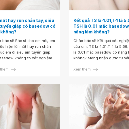
mắt hay run chân tay, siêu
Kết quả T3 là 4.01,T4 là 5.
tuyến giáp có basedow có
TSH là 0.01 mắc basedow
 không?
nặng lắm không?
 bác sĩ! Bác sĩ cho em hỏi, em
Chào bác sĩ! Kết quả xét nghi
iểu hiện lồi mắt hay run chân
của em, T3 là 4.01,T 4 là 5,59
 lúc em đi siêu âm tuyến giáp
là 0.01 mắc basedow có nặng 
asedow không to xét nghiệm
không? Mong nhận được tư vấ
bình thường.
của bác sĩ. Em xin cảm ơn.
thêm
Xem thêm