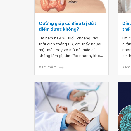
Cường giáp có điều trị dứt
Điề
điểm được không?
thế
Em năm nay 30 tuổi, khoảng vào
Em c
thời gian tháng 06, em thấy người
cườn
mệt mỏi, hay vã mồ hôi mặc dù
nhan
không làm gì, tim đập nhanh, khó
em h
ngủ. Em đã đi khám và được kết
như 
luận là bị cường giáp. Bác sĩ cho
Xem thêm
Xem 
em hỏi cường giáp có điều trị dứt
điểm được không? Khoảng bao
nhiêu lâu điều trị thì sẽ khỏi? Em
cảm ơn bác sĩ.