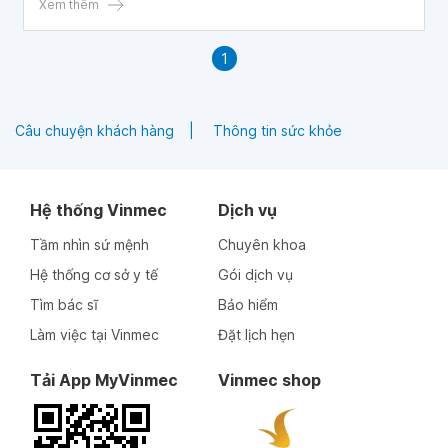
thành các không gian lớn gây giảm diện tích bề mặt phổi,
Xem thêm
lượng oxy đi vào máu giảm.
1
Câu chuyện khách hàng
Thông tin sức khỏe
Hệ thống Vinmec
Dịch vụ
Tầm nhìn sứ mệnh
Chuyên khoa
Hệ thống cơ sở y tế
Gói dịch vụ
Tìm bác sĩ
Bảo hiểm
Làm việc tại Vinmec
Đặt lịch hẹn
Tải App MyVinmec
Vinmec shop