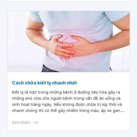
Cách chữa kiết lỵ nhanh nhất
Kiết lỵ là một trong những bệnh ở đường tiêu hóa gây ra
những khó chịu cho người bệnh trong vấn đề ăn uống và
sinh hoạt hàng ngày. Nếu không được chữa trị kịp thời và
nhanh chóng thì có thể gây nhiễm trùng máu, áp xe gan....
Vậy làm cách nào để chữa kiết lỵ? Dưới đây là những cách
chữa kiết lỵ nhanh nhất mà mọi người có thể tham khảo,
Xem thêm
từ đó lựa chọn cho mình cách chữa hiệu quả nhất khi mắc
phải.