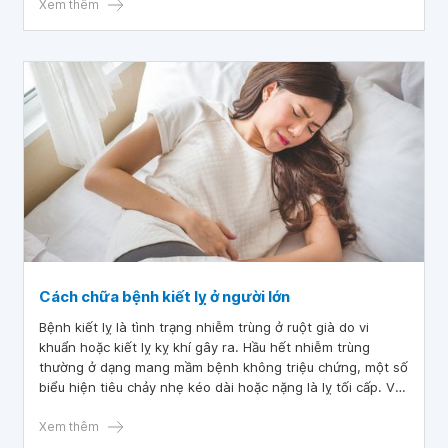
đi khám được. Xin hỏi bác sĩ con cháu bị như vậy có nguy
Xem thêm
hiểm không ạ?
Cách chữa bệnh kiết lỵ ở người lớn
Bệnh kiết lỵ là tình trạng nhiễm trùng ở ruột già do vi
khuẩn hoặc kiết lỵ kỵ khí gây ra. Hầu hết nhiễm trùng
thường ở dạng mang mầm bệnh không triệu chứng, một số
biểu hiện tiêu chảy nhẹ kéo dài hoặc nặng là lỵ tối cấp. Vậy
cách chữa bệnh kiết lỵ ở người lớn như thế nào?
Xem thêm