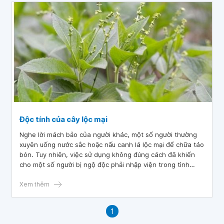
Độc tính của cây lộc mại
Nghe lời mách bảo của người khác, một số người thường
xuyên uống nước sắc hoặc nấu canh lá lộc mại để chữa táo
bón. Tuy nhiên, việc sử dụng không đúng cách đã khiến
cho một số người bị ngộ độc phải nhập viện trong tình
trạng nguy kịch do tan máu cấp, thậm chí nguy hiểm tới
tính mạng nếu không được điều trị kịp thời.
Xem thêm
1