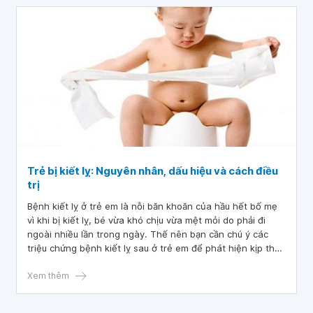
Trẻ bị kiết lỵ: Nguyên nhân, dấu hiệu và cách điều
trị
Bệnh kiết lỵ ở trẻ em là nỗi băn khoăn của hầu hết bố mẹ
vì khi bị kiết lỵ, bé vừa khó chịu vừa mệt mỏi do phải đi
ngoài nhiều lần trong ngày. Thế nên bạn cần chú ý các
triệu chứng bệnh kiết lỵ sau ở trẻ em để phát hiện kịp thời,
chữa trị cũng như phòng tránh bệnh cho bé yêu sớm nhất,
không để biến chứng thành những bệnh nguy hiểm khác.
Xem thêm