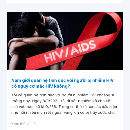
Nam giới quan hệ tình dục với người bị nhiễm HIV
có nguy cơ mắc HIV không?
Tôi có quan hệ tình dục với người bị nhiễm HIV khoảng 10
tháng nay. Ngày 8/9/2021, tôi đi xét nghiệm và cho kết
quả với tham số là 0,288. Trong cơ thể tôi có các dấu hiệu
như nổi nhiều mụn rất ngứa, vùng kín có bị trầy xước chút
ít, thấy giống như sốt nhưng lại không phải, rất mệt mỏi.
Vậy bác sĩ cho tôi hỏi, nam giới quan hệ tình dục với người
Xem thêm
bị nhiễm HIV có nguy cơ mắc HIV không? Em cảm ơn bác