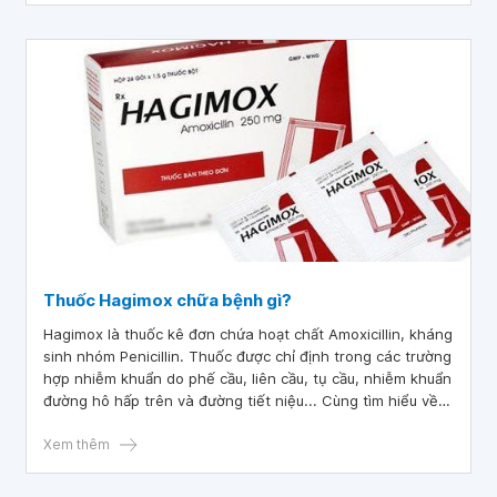
sĩ.
Thuốc Hagimox chữa bệnh gì?
Hagimox là thuốc kê đơn chứa hoạt chất Amoxicillin, kháng
sinh nhóm Penicillin. Thuốc được chỉ định trong các trường
hợp nhiễm khuẩn do phế cầu, liên cầu, tụ cầu, nhiễm khuẩn
đường hô hấp trên và đường tiết niệu... Cùng tìm hiểu về
liều dùng và các lưu ý khi sử dụng thuốc Hagimox qua bài
viết sau đây.
Xem thêm