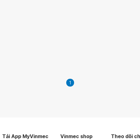
1
Tải App MyVinmec
Vinmec shop
Theo dõi ch