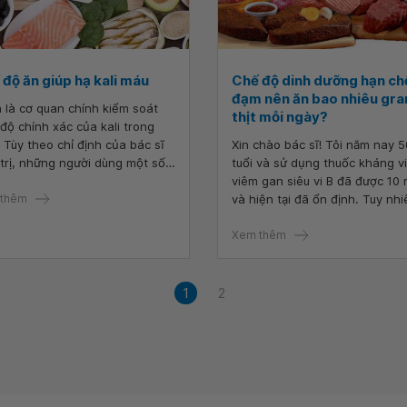
độ ăn giúp hạ kali máu
Chế độ dinh dưỡng hạn ch
đạm nên ăn bao nhiêu gr
 là cơ quan chính kiểm soát
thịt mỗi ngày?
độ chính xác của kali trong
 Tùy theo chỉ định của bác sĩ
Xin chào bác sĩ! Tôi năm nay 5
 trị, những người dùng một số
tuổi và sử dụng thuốc kháng vi
 thuốc hoặc bị bệnh thận mãn
viêm gan siêu vi B đã được 10
 có thể cần giới hạn lượng kali
thêm
và hiện tại đã ổn định. Tuy nhi
g chế độ ăn uống để giúp giữ
chức năng thận của tôi giảm n
kali trong giới hạn bình
dưới 60 và thỉnh thoảng creati
Xem thêm
ng.
tăng nhẹ. Vì thế, bác sĩ có kh
tôi nên hạn chế đạm trong thự
đơn ăn uống. Vậy bác sĩ cho tô
1
2
trong 100 gram thịt heo có ba
nhiêu protein? Cân nặng hiện t
của tôi là 62kg thì lượng thịt p
hợp là bao nhiêu? Cảm ơn bác 
đã tư vấn!