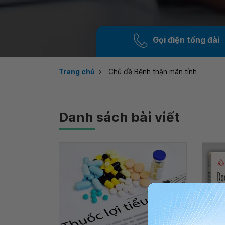
Gọi điện tổng đài
Trang chủ
Chủ đề Bệnh thận mãn tính
Danh sách bài viết