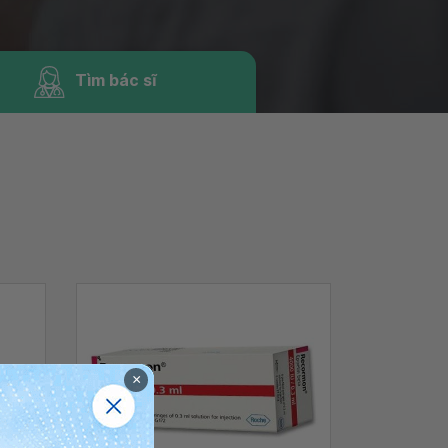
Tìm bác sĩ
×