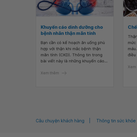
Khuyến cáo dinh dưỡng cho
Chế 
bệnh nhân thận mãn tính
Thận
Bạn cần có kế hoạch ăn uống phù
mức 
hợp với thận khi mắc bệnh thận
máu.
mãn tính (CKD). Thông tin trong
điều
bài viết này là những khuyến cáo
loại
dinh dưỡng dành cho bệnh nhân
tính
Xem 
thận mãn tính. Thông tin này nên
Xem thêm
tron
được sử dụng như một hướng dẫn
mức 
cơ bản. Mọi người đều có nhu cầu
thườ
dinh dưỡng khác nhau nên nói
chuyện với một chuyên gia dinh
dưỡng về thận để tìm một kế hoạch
ăn uống phù hợp với bạn.
Câu chuyện khách hàng
Thông tin sức khỏe