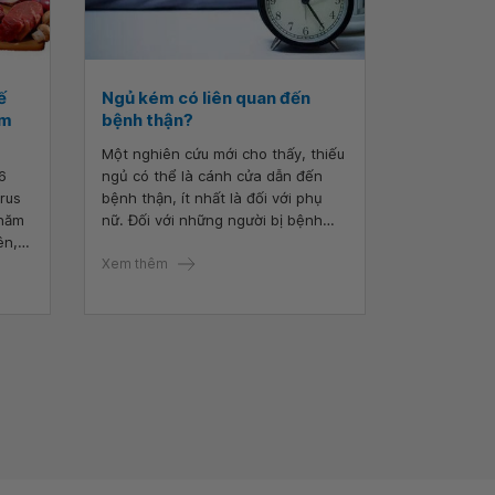
ế
Ngủ kém có liên quan đến
am
bệnh thận?
Một nghiên cứu mới cho thấy, thiếu
6
ngủ có thể là cánh cửa dẫn đến
rus
bệnh thận, ít nhất là đối với phụ
 năm
nữ. Đối với những người bị bệnh
ên,
thận mãn tính, giấc ngủ kém có thể
hẹ
làm tăng khả năng bệnh trầm trọng
Xem thêm
nin
hơn.
uyên
c
i hỏi
o
ại
hù
sĩ