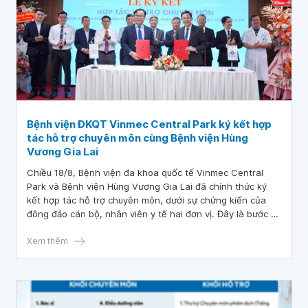
Bệnh viện ĐKQT Vinmec Central Park ký kết hợp
tác hỗ trợ chuyên môn cùng Bệnh viện Hùng
Vương Gia Lai
Chiều 18/8, Bệnh viện đa khoa quốc tế Vinmec Central
Park và Bệnh viện Hùng Vương Gia Lai đã chính thức ký
kết hợp tác hỗ trợ chuyên môn, dưới sự chứng kiến của
đông đảo cán bộ, nhân viên y tế hai đơn vị. Đây là bước đi
quan trọng trong việc nâng cao chất lượng y tế tại Gia Lai,
đồng thời khẳng định vai trò dẫn dắt, tiên phong y tế của
Xem thêm
Vinmec trong việc chuyển giao chuyên môn và nâng tầm
dịch vụ chăm sóc sức khỏe Việt.