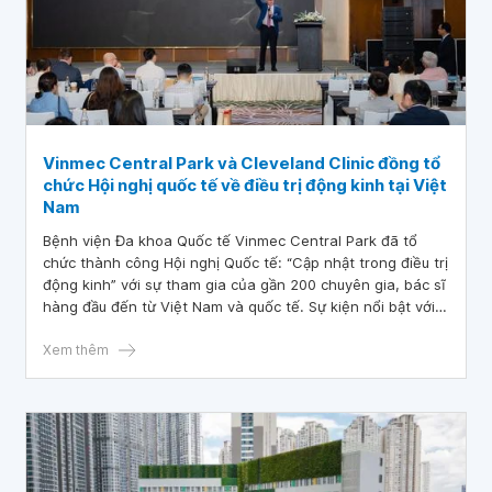
Vinmec Central Park và Cleveland Clinic đồng tổ
chức Hội nghị quốc tế về điều trị động kinh tại Việt
Nam
Bệnh viện Đa khoa Quốc tế Vinmec Central Park đã tổ
chức thành công Hội nghị Quốc tế: “Cập nhật trong điều trị
động kinh” với sự tham gia của gần 200 chuyên gia, bác sĩ
hàng đầu đến từ Việt Nam và quốc tế. Sự kiện nổi bật với
sự hiện diện của Giáo sư, Tiến sĩ, Bác sĩ Imad Michel Najm
– chuyên gia động kinh hàng đầu thế giới đến từ Cleveland
Xem thêm
Clinic, một trong những hệ thống y tế hàng đầu tại Hoa Kỳ.