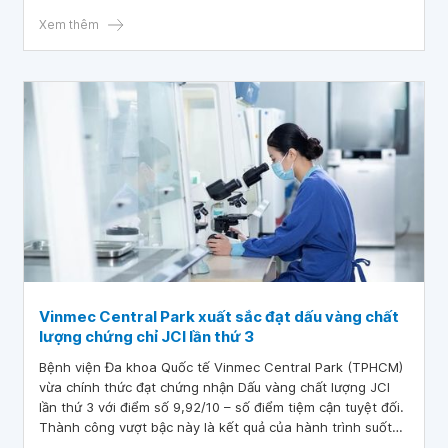
tiêu chí về chất lượng điều trị và an toàn người bệnh. Đây
là lần thứ II, Vinmec Central Park đạt chứng chỉ JCI danh
Xem thêm
giá được công nhận trên toàn cầu này.
Vinmec Central Park xuất sắc đạt dấu vàng chất
lượng chứng chỉ JCI lần thứ 3
Bệnh viện Đa khoa Quốc tế Vinmec Central Park (TPHCM)
vừa chính thức đạt chứng nhận Dấu vàng chất lượng JCI
lần thứ 3 với điểm số 9,92/10 – số điểm tiệm cận tuyệt đối.
Thành công vượt bậc này là kết quả của hành trình suốt
gần 9 năm không ngừng nỗ lực vươn tới chuẩn mực quốc