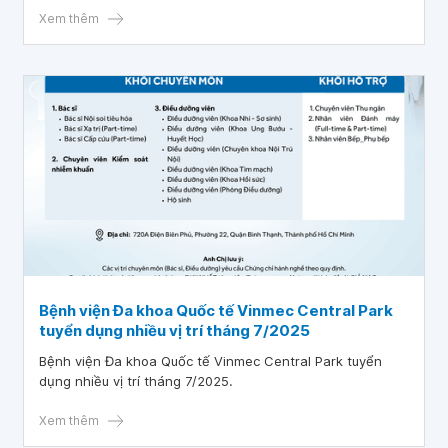
tế của Vinhomes Central Park, hướng đến là bệnh viện đa
Xem thêm
khoa chuyên sâu hàng đầu khu vực phía Nam của Vinmec
Bệnh viện Đa khoa Quốc tế Vinmec Central Park
tuyển dụng nhiều vị trí tháng 7/2025
Bệnh viện Đa khoa Quốc tế Vinmec Central Park tuyển
dụng nhiều vị trí tháng 7/2025.
Xem thêm