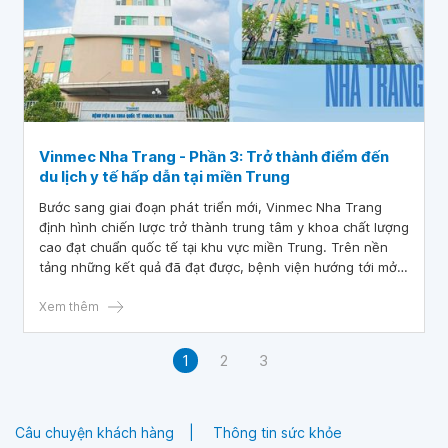
Vinmec Nha Trang - Phần 3: Trở thành điểm đến
du lịch y tế hấp dẫn tại miền Trung
Bước sang giai đoạn phát triển mới, Vinmec Nha Trang
định hình chiến lược trở thành trung tâm y khoa chất lượng
cao đạt chuẩn quốc tế tại khu vực miền Trung. Trên nền
tảng những kết quả đã đạt được, bệnh viện hướng tới mở
rộng vai trò không chỉ trong khám, chữa bệnh mà còn
trong xây dựng hệ sinh thái chăm sóc sức khỏe toàn diện,
Xem thêm
góp phần đưa Nha Trang trở thành điểm đến của du lịch y
tế.
1
2
3
Câu chuyện khách hàng
Thông tin sức khỏe