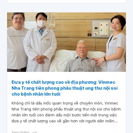
Đưa y tế chất lượng cao về địa phương: Vinmec
Nha Trang tiên phong phẫu thuật ung thư nội soi
cho bệnh nhân lớn tuổi
Không chỉ là dấu mốc quan trọng về chuyên môn, Vinmec
Nha Trang tiên phong phẫu thuật ung thư nội soi cho bệnh
nhân lớn tuổi còn đánh dấu một bước tiến mới trong việc
đưa y tế chất lượng cao về gần hơn với người dân miền
Trung – nơi người bệnh từng phải chuyển tuyến xa mới tiếp
cận được kỹ thuật điều trị ung thư nâng cao.
Xem thêm