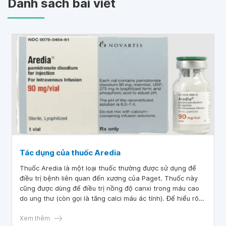
Danh sách bài viết
Tác dụng của thuốc Aredia
Thuốc Aredia là một loại thuốc thường được sử dụng để
điều trị bệnh liên quan đến xương của Paget. Thuốc này
cũng được dùng để điều trị nồng độ canxi trong máu cao
do ung thư (còn gọi là tăng calci máu ác tính). Để hiểu rõ
hơn công dụng thuốc Aredia là gì? Các tác dụng phụ của
thuốc Aredia? Cách uống thế nào là đúng? Những điểm gì
Xem thêm