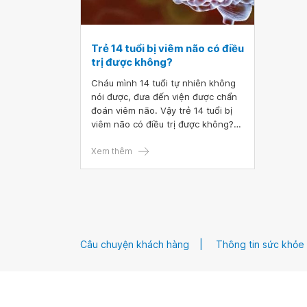
Trẻ 14 tuổi bị viêm não có điều
trị được không?
Cháu mình 14 tuổi tự nhiên không
nói được, đưa đến viện được chẩn
đoán viêm não. Vậy trẻ 14 tuổi bị
viêm não có điều trị được không?
Nếu khỏi thì xác suất để lại triệu
chứng khác là bao nhiêu ạ? Cám
Xem thêm
ơn bác sĩ.
Câu chuyện khách hàng
Thông tin sức khỏe