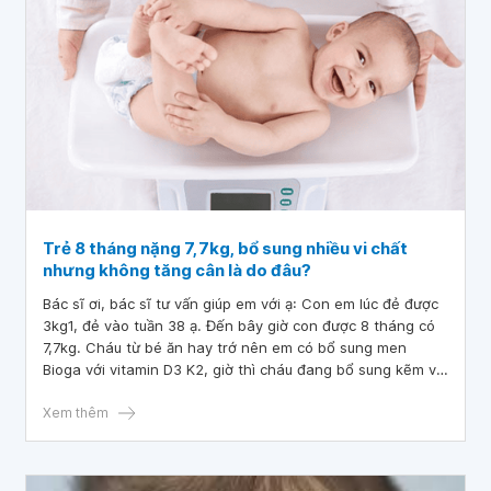
em hỏi trẻ 20 ngày tuổi hay giật mình, rướn người, đỏ mặt
có phải dấu hiệu thiếu canxi không và phải bổ sung canxi
thế nào? Mong bác sĩ tư vấn và giải đáp. Em xin chân
thành cảm ơn!
Trẻ 8 tháng nặng 7,7kg, bổ sung nhiều vi chất
nhưng không tăng cân là do đâu?
Bác sĩ ơi, bác sĩ tư vấn giúp em với ạ: Con em lúc đẻ được
3kg1, đẻ vào tuần 38 ạ. Đến bây giờ con được 8 tháng có
7,7kg. Cháu từ bé ăn hay trớ nên em có bổ sung men
Bioga với vitamin D3 K2, giờ thì cháu đang bổ sung kẽm và
canxi.
Xem thêm