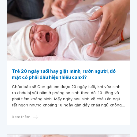
Trẻ 20 ngày tuổi hay giật mình, rướn người, đỏ
mặt có phải dấu hiệu thiếu canxi?
Chào bác sĩ! Con gái em được 20 ngày tuổi, khi vừa sinh
ra cháu bị sốt nằm ở phòng sơ sinh theo dõi 10 tiếng và
phải tiêm kháng sinh. Mấy ngày sau sinh về cháu ăn ngủ
rất ngon nhưng khoảng 10 ngày gần đây cháu ngủ không
ngon hay rướn người, đỏ mặt, vươn mình, cháu bú nhiều
lần nhưng mỗi lần bú một chút lại dừng. Ngoài ra, cháu còn
Xem thêm
rất hay giật mình khi ngủ mặc dù phòng rất yên tĩnh, khi
nào em để cháu nằm nghiêng thì đỡ giật mình hơn nhưng
cháu cũng hay tỉnh và vươn mình khi ngủ. Vậy bác sĩ cho