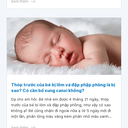
Xem thêm
Thóp trước của bé bị lõm và đập phập phồng là bị
sao? Có cần bổ sung canxi không?
Dạ cho em hỏi. Bé nhà em được 4 tháng 21 ngày, thóp
trước của bé bị lõm và đập phập phồng, như vậy có sao
không ạ? Bé cũng chậm đi ngoài nữa ạ (4-5 ngày mới đi
một lần, phân lỏng màu vàng kèm phân nhỏ màu xanh
đậm, bé bú thêm sữa công thức ngày 180ml ạ). Có cần bổ
sung thêm canxi cho bé không ạ? Em cảm ơn ạ!
Xem thêm