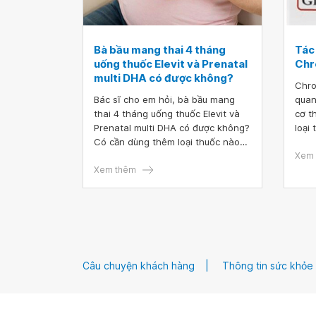
Bà bầu mang thai 4 tháng
Tác
uống thuốc Elevit và Prenatal
Chr
multi DHA có được không?
Chro
Bác sĩ cho em hỏi, bà bầu mang
quan
thai 4 tháng uống thuốc Elevit và
cơ t
Prenatal multi DHA có được không?
loại
Có cần dùng thêm loại thuốc nào
thể 
nữa không
uống
Xem 
Xem thêm
bổ s
thuố
Câu chuyện khách hàng
Thông tin sức khỏe