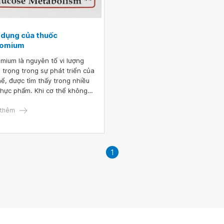
 dụng của thuốc
omium
mium là nguyên tố vi lượng
 trọng trong sự phát triển của
hể, được tìm thấy trong nhiều
 thực phẩm. Khi cơ thể không
tự hấp thụ Crom qua đường ăn
 do nhiều nguyên nhân thì cần
thêm
ung Chromium dưới dạng
c.
1