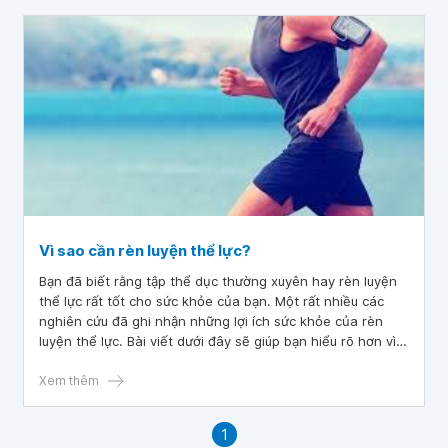
Vì sao cần rèn luyện thể lực?
Bạn đã biết rằng tập thể dục thường xuyên hay rèn luyện
thể lực rất tốt cho sức khỏe của bạn. Một rất nhiều các
nghiên cứu đã ghi nhận những lợi ích sức khỏe của rèn
luyện thể lực. Bài viết dưới đây sẽ giúp bạn hiểu rõ hơn vì
sao cần rèn luyện thể lực và lựa chọn cho mình được kế
hoạch rèn luyện phù hợp.
Xem thêm
1