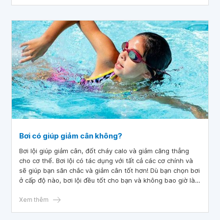
Bơi có giúp giảm cân không?
Bơi lội giúp giảm cân, đốt cháy calo và giảm căng thẳng
cho cơ thể. Bơi lội có tác dụng với tất cả các cơ chính và
sẽ giúp bạn săn chắc và giảm cân tốt hơn! Dù bạn chọn bơi
ở cấp độ nào, bơi lội đều tốt cho bạn và không bao giờ là
quá muộn để học hoặc nâng cao kỹ năng bơi lội của bạn.
Một hình thức tập thể dục thư giãn đồng nghĩa với việc
Xem thêm
giảm cân bằng bơi lội cũng rất thú vị! Đọc thêm để hiểu
hơn về tác dụng của bơi lội và giảm cân.