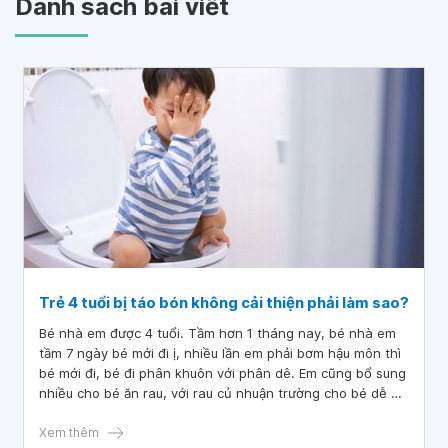
Danh sách bài viết
Trẻ 4 tuổi bị táo bón không cải thiện phải làm sao?
Bé nhà em được 4 tuổi. Tầm hơn 1 tháng nay, bé nhà em
tầm 7 ngày bé mới đi ị, nhiều lần em phải bơm hậu môn thì
bé mới đi, bé đi phân khuôn với phân dê. Em cũng bổ sung
nhiều cho bé ăn rau, với rau củ nhuận trường cho bé dễ đi,
em có bổ sung men tiêu hoá mỗi ngày cho bé nhưng tình
trạng không cải thiện, trẻ 4 tuổi bị táo bón không cải thiện
Xem thêm