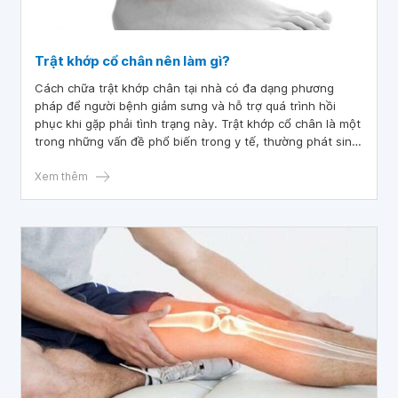
Trật khớp cổ chân nên làm gì?
Cách chữa trật khớp chân tại nhà có đa dạng phương
pháp để người bệnh giảm sưng và hỗ trợ quá trình hồi
phục khi gặp phải tình trạng này. Trật khớp cổ chân là một
trong những vấn đề phổ biến trong y tế, thường phát sinh
do chấn thương với các triệu chứng điển hình là các cơn
đau.
Xem thêm