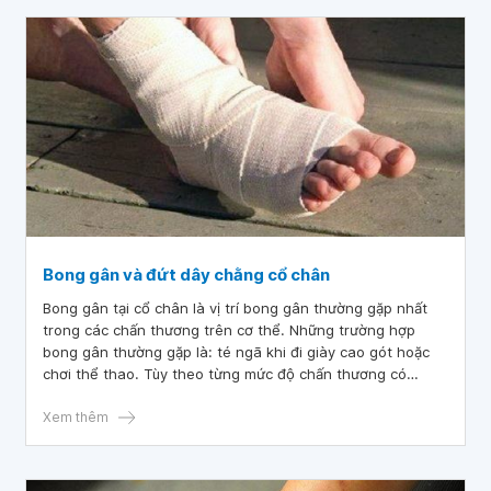
Bong gân và đứt dây chằng cổ chân
Bong gân tại cổ chân là vị trí bong gân thường gặp nhất
trong các chấn thương trên cơ thể. Những trường hợp
bong gân thường gặp là: té ngã khi đi giày cao gót hoặc
chơi thể thao. Tùy theo từng mức độ chấn thương có
trường hợp bong gân ở mức độ nhẹ và có thể điều trị tại
nhà, nhưng đối với những trường hợp chấn thương nặng là
Xem thêm
đứt dây chằng cổ chân thì có thể cần phải phẫu thuật để
nối gân.