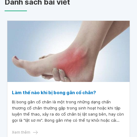
Danh sách bài viết
Làm thế nào khi bị bong gân cổ chân?
Bị bong gân cổ chân là một trong những dạng chấn
thương cổ chân thường gặp trong sinh hoạt hoặc khi tập
luyện thể thao, xảy ra do cổ chân bị lật sang bên, hay còn
gọi là "lật sơ mi". Bong gân nhẹ có thể tự khỏi hoặc cải
thiện nhanh chóng nếu được chăm sóc đúng cách. Tuy
nhiên, với trường hợp nghiêm trọng hơn, bệnh nhân cần
Xem thêm