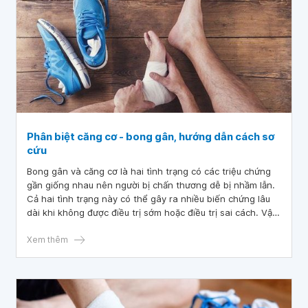
Phân biệt căng cơ - bong gân, hướng dẫn cách sơ
cứu
Bong gân và căng cơ là hai tình trạng có các triệu chứng
gần giống nhau nên người bị chấn thương dễ bị nhầm lẫn.
Cả hai tình trạng này có thể gây ra nhiều biến chứng lâu
dài khi không được điều trị sớm hoặc điều trị sai cách. Vậy
phân biệt chúng như thế nào và làm gì để sơ cứu bong
gân và căng cơ hiệu quả?
Xem thêm