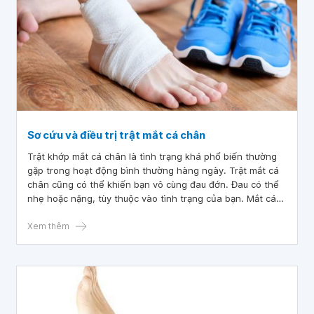
Sơ cứu và điều trị trật mắt cá chân
Trật khớp mắt cá chân là tình trạng khá phổ biến thường
gặp trong hoạt động bình thường hàng ngày. Trật mắt cá
chân cũng có thể khiến bạn vô cùng đau đớn. Đau có thể
nhẹ hoặc nặng, tùy thuộc vào tình trạng của bạn. Mắt cá
chân có thể bị biến dạng và không thể di chuyển mắt cá
chân của mình. Để điều trị dứt điểm tình trạng đó, bạn cần
Xem thêm
biết sơ cứu và điều trị trật mắt cá chân.