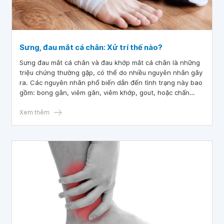
Sưng, đau mắt cá chân: Xử trí thế nào?
Sưng đau mắt cá chân và đau khớp mắt cá chân là những
triệu chứng thường gặp, có thể do nhiều nguyên nhân gây
ra. Các nguyên nhân phổ biến dẫn đến tình trạng này bao
gồm: bong gân, viêm gân, viêm khớp, gout, hoặc chấn
thương. Để xác định chính xác nguyên nhân và đưa ra
phương pháp điều trị phù hợp, người bệnh cần được khám
Xem thêm
và đánh giá bởi bác sĩ chuyên khoa.