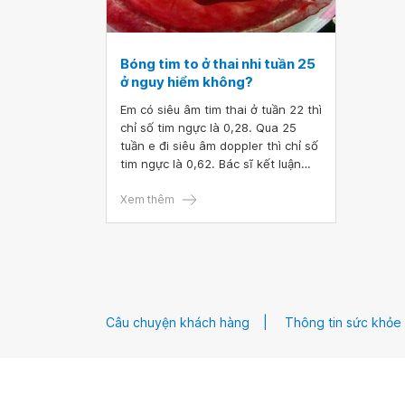
Bóng tim to ở thai nhi tuần 25
ở nguy hiểm không?
Em có siêu âm tim thai ở tuần 22 thì
chỉ số tim ngực là 0,28. Qua 25
tuần e đi siêu âm doppler thì chỉ số
tim ngực là 0,62. Bác sĩ kết luận
bóng tim to. Bác sĩ cho em hỏi:
Bóng tim to ở thai nhi tuần 25 ở
Xem thêm
nguy hiểm không?
Câu chuyện khách hàng
Thông tin sức khỏe