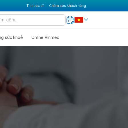
Tìm bác sĩ
Chăm sóc khách hàng
ng sức khoẻ
Online.Vinmec