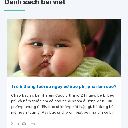
Danh sách bài viết
Trẻ 5 tháng tuổi có nguy cơ béo phì, phải làm sao?
Chào bác sĩ, bé nhà em được 5 tháng 24 ngày, bé bị béo
phì và hôm trước em có cho bé đi khám ở Bệnh viện 600
giường nhưng ở đây bác sĩ không kết luận gì, bé đang bú
mẹ hoàn toàn ạ. Vậy bác sĩ cho em biết bé nhà em có bị
làm sao không ạ? E cảm ơn ạ!
Xem thêm