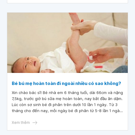
Bé bú mẹ hoàn toàn đi ngoài nhiều có sao không?
Xin chào bác sĩ! Bé nhà em 6 tháng tuổi, dài 66cm và nặng
7,5kg, trước giờ bú sữa mẹ hoàn toàn, nay bắt đầu ăn dặm.
Lúc còn sơ sinh bé đi phân trên dưới 10 lần 1 ngày. Từ 3
tháng cho đến nay, mỗi ngày bé đi phân từ 5-8 lần 1 ngày.
Phân vàng, thỉnh thoảng có hạt và có nước, lâu lâu bé có
chuyển màu xanh rồi sau vài ngày bé lại chuyển màu vàng
Xem thêm
trở lại. Hiện tại bé vẫn bú và ngủ bình thường. Nhưng bé đi
ngoài nhiều như vậy có bất thường không ạ? Có bé ở gần