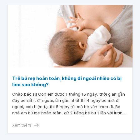
nhà được 4 tháng nhưng mỗi ngày chỉ đi 1 lần. Em rất
hoang mang và lo lắng. Mong bác sĩ giải đáp giúp. Em xin
cảm ơn ạ!
Trẻ bú mẹ hoàn toàn, không đi ngoài nhiều có bị
làm sao không?
Chào bác sĩ! Con em được 1 tháng 15 ngày, thời gian gần
đây bé rất ít đi ngoài, lần gần nhất thì 4 ngày bé mới đi
ngoài, còn hiện tại thì 5 ngày rồi mà bé vẫn chưa đi. Bé
nhà em bú mẹ hoàn toàn, cứ 2 tiếng bé bú 1 lần với lượng
tương đối nhiều. Lần đi ngoài gần nhất thì bé đi phân vàng
và mềm không giống bị táo bón, bé vẫn chơi bình thường
Xem thêm
và không quấy khóc. Vậy bác sĩ cho em hỏi trẻ bú mẹ
hoàn toàn, không đi ngoài nhiều có bị làm sao không?