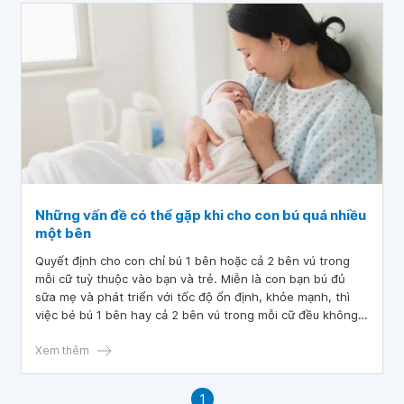
Những vấn đề có thể gặp khi cho con bú quá nhiều
một bên
Quyết định cho con chỉ bú 1 bên hoặc cả 2 bên vú trong
mỗi cữ tuỳ thuộc vào bạn và trẻ. Miễn là con bạn bú đủ
sữa mẹ và phát triển với tốc độ ổn định, khỏe mạnh, thì
việc bé bú 1 bên hay cả 2 bên vú trong mỗi cữ đều không
thành vấn đề. Tuy nhiên, có khi chỉ bú một bên vú cũng có
thể gây ra một số vấn đề như ngực lệch.
Xem thêm
1