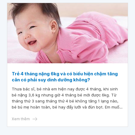
Mong bác sĩ tư vấn và giải đáp. Em xin cảm ơn!
Trẻ 4 tháng nặng 6kg và có biểu hiện chậm tăng
cân có phải suy dinh dưỡng không?
Thưa bác sĩ, bé nhà em hiện nay được 4 tháng, khi sinh
bé nặng 3,6 kg nhưng giờ 4 tháng bé mới được 6kg. Từ
tháng thứ 3 sang tháng thứ 4 bé không tăng 1 lạng nào,
bé bú mẹ hoàn toàn, bé hay đẩy lưỡi và đùn bọt. Em muốn
hỏi tình trạng trẻ 4 tháng nặng 6kg và có biểu hiện chậm
tăng cân có phải suy dinh dưỡng không? Cảm ơn bác sĩ!
Xem thêm