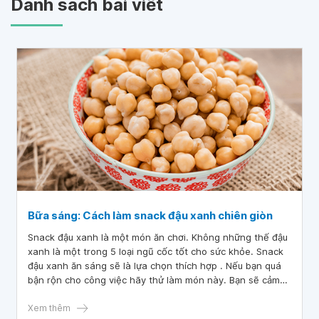
Danh sách bài viết
Bữa sáng: Cách làm snack đậu xanh chiên giòn
Snack đậu xanh là một món ăn chơi. Không những thế đậu
xanh là một trong 5 loại ngũ cốc tốt cho sức khỏe. Snack
đậu xanh ăn sáng sẽ là lựa chọn thích hợp . Nếu bạn quá
bận rộn cho công việc hãy thử làm món này. Bạn sẽ cảm
nhận được snack đậu xanh thực sự phù hợp để làm bữa
sáng.
Xem thêm