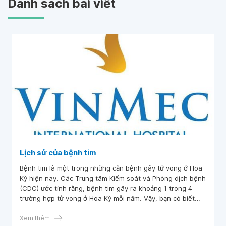
Danh sách bài viết
Lịch sử của bệnh tim
Bệnh tim là một trong những căn bệnh gây tử vong ở Hoa
Kỳ hiện nay. Các Trung tâm Kiểm soát và Phòng dịch bệnh
(CDC) ước tính rằng, bệnh tim gây ra khoảng 1 trong 4
trường hợp tử vong ở Hoa Kỳ mỗi năm. Vậy, bạn có biết
các bệnh liên quan tới tim đã được phát hiện ra từ khi
nào?
Xem thêm