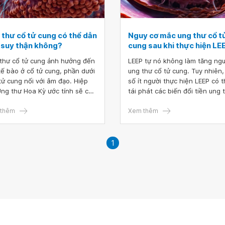
 thư cổ tử cung có thể dẫn
Nguy cơ mắc ung thư cổ t
 suy thận không?
cung sau khi thực hiện LE
thư cổ tử cung ảnh hưởng đến
LEEP tự nó không làm tăng ng
tế bào ở cổ tử cung, phần dưới
ung thư cổ tử cung. Tuy nhiên
tử cung nối với âm đạo. Hiệp
số ít người thực hiện LEEP có 
Ung thư Hoa Kỳ ước tính sẽ có
tái phát các biến đổi tiền ung 
80 ca chẩn đoán ung thư cổ tử
hoặc phát triển thành ung thư
 mới ở Hoa Kỳ vào năm 2021.
thêm
tử cung.
Xem thêm
thư cổ tử cung cũng có thể
hưởng đến các vùng khác của
hể, chẳng hạn như thận. Một
1
gười mắc ung thư cổ tử cung
triển có thể phát triển suy
.