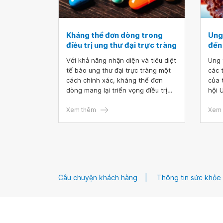
Kháng thể đơn dòng trong
Ung
điều trị ung thư đại trực tràng
đến
Với khả năng nhận diện và tiêu diệt
Ung 
tế bào ung thư đại trực tràng một
các 
cách chính xác, kháng thể đơn
của 
dòng mang lại triển vọng điều trị
hội 
cao, giảm ảnh hưởng đến tế bào
14.4
khỏe mạnh và ít tác dụng phụ hơn
Xem thêm
cung
Xem 
so với hóa trị. Do vậy, kháng thể
Ung 
đơn dòng đang là phương pháp
ảnh 
tiềm năng và được kỳ vọng cao
cơ t
trong điều trị ung thư đại trực tràng
số n
hiện nay.
tiến 
thận
Câu chuyện khách hàng
Thông tin sức khỏe