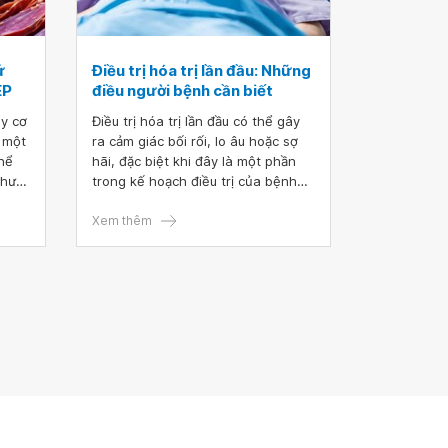
ử
Điều trị hóa trị lần đầu: Những
EP
điều người bệnh cần biết
uy cơ
Điều trị hóa trị lần đầu có thể gây
, một
ra cảm giác bối rối, lo âu hoặc sợ
thể
hãi, đặc biệt khi đây là một phần
thư
trong kế hoạch điều trị của bệnh
 cổ
nhân. Đội ngũ y tế bao gồm các
bác sĩ, y tá,... sẽ luôn đồng hành
Xem thêm
và hỗ trợ người bệnh trong suốt
quá trình điều trị. Dưới đây là một
số điều cần chuẩn bị để người bệnh
có thể sẵn sàng bước vào quá trình
điều trị hóa trị lần đầu tiên.