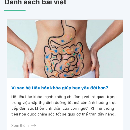
Danh sách bài viết
Vì sao hệ tiêu hóa khỏe giúp bạn yêu đời hơn?
Hệ tiêu hóa khỏe mạnh không chỉ đóng vai trò quan trọng
trong việc hấp thụ dinh dưỡng tốt mà còn ảnh hưởng trực
tiếp đến sức khỏe tinh thần của con người. Khi hệ thống
tiêu hóa được chăm sóc tốt sẽ giúp cơ thể tràn đầy năng
lượng và sản sinh các hormone hạnh phúc. Vậy mối liên hệ
đặc biệt giữa hệ tiêu hóa và cảm xúc là gì hãy cùng tìm
Xem thêm